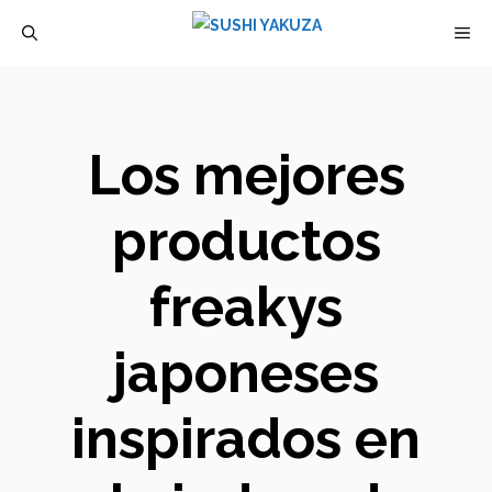
Saltar
M
al
contenido
Los mejores
productos
freakys
japoneses
inspirados en