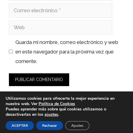
Correo
electrónico
Web
Guarda mi nombre, correo electrónico y web
en este navegador para la próxima vez que
comente.
Utilizamos cookies para ofrecerte la mejor experiencia en
nuestra web. Ver
Política de Cookies
Puedes aprender más sobre qué cookies utilizamos o
desactivarlas en los
ajustes
.
© 2026 sushiyakuza.es -
Política de Privacidad y Aviso Legal
-
Política de cookies
ACEPTAR
Rechazar
Ajustes