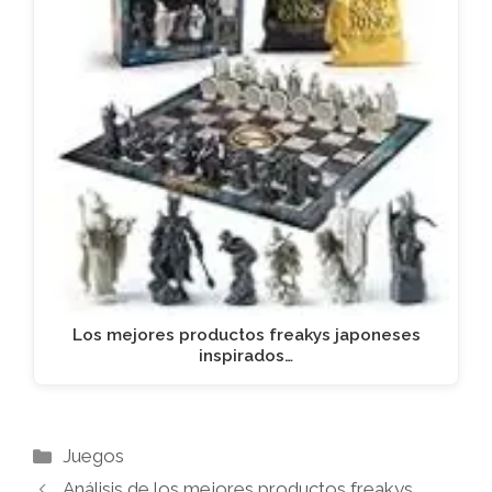
Los mejores productos freakys japoneses
inspirados…
Categorías
Juegos
Análisis de los mejores productos freakys