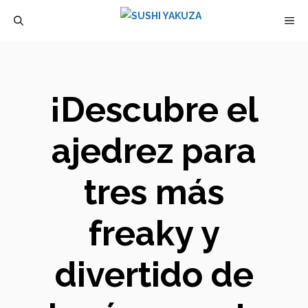
Saltar
M
al
contenido
¡Descubre el
ajedrez para
tres más
freaky y
divertido de