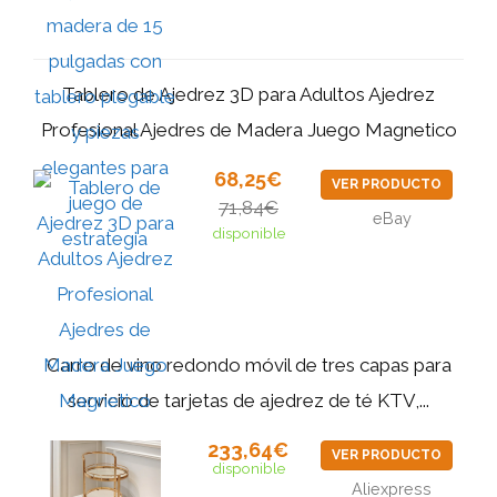
Tablero de Ajedrez 3D para Adultos Ajedrez
Profesional Ajedres de Madera Juego Magnetico
68,25€
VER PRODUCTO
71,84€
eBay
disponible
Carro de vino redondo móvil de tres capas para
servicio de tarjetas de ajedrez de té KTV,...
233,64€
VER PRODUCTO
disponible
Aliexpress