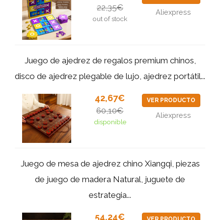
22,35€
Aliexpress
out of stock
Juego de ajedrez de regalos premium chinos,
disco de ajedrez plegable de lujo, ajedrez portátil...
42,67€
VER PRODUCTO
60,10€
Aliexpress
disponible
Juego de mesa de ajedrez chino Xiangqi, piezas
de juego de madera Natural, juguete de
estrategia...
54,24€
VER PRODUCTO