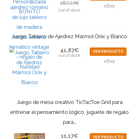
287,27€
eBay
out of stock
Juego Tablero de Ajedrez Mármol Ónix y Blanco
41,87€
VER PRODUCTO
out of stock
eBay
Juego de mesa creativo TicTacToe Grid para
entrenar el pensamiento lógico, juguete de regalo
para...
11,17€
VER PRODUCTO