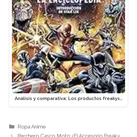
Análisis y comparativa: Los productos freakys…
Categorías
Ropa Anime
Perchero Casco Moto: ¡El Accesorio Freaky