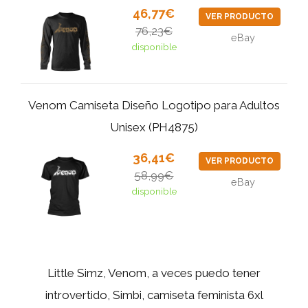
46,77€
VER PRODUCTO
76,23€
eBay
disponible
Venom Camiseta Diseño Logotipo para Adultos
Unisex (PH4875)
36,41€
VER PRODUCTO
58,99€
eBay
disponible
Little Simz, Venom, a veces puedo tener
introvertido, Simbi, camiseta feminista 6xl