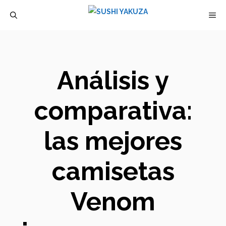
Saltar
M
al
contenido
Análisis y
comparativa:
las mejores
camisetas
Venom