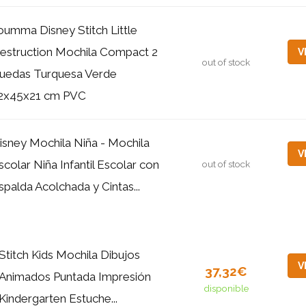
oumma Disney Stitch Little
estruction Mochila Compact 2
V
out of stock
uedas Turquesa Verde
2x45x21 cm PVC
isney Mochila Niña - Mochila
V
scolar Niña Infantil Escolar con
out of stock
spalda Acolchada y Cintas...
Stitch Kids Mochila Dibujos
V
37,32€
Animados Puntada Impresión
disponible
Kindergarten Estuche...