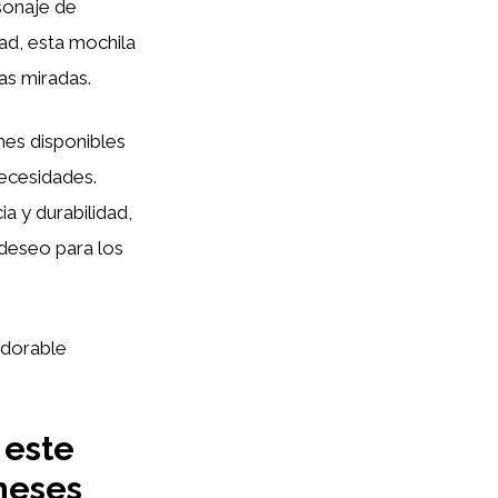
rsonaje de
dad, esta mochila
as miradas.
nes disponibles
necesidades.
a y durabilidad,
deseo para los
adorable
 este
neses