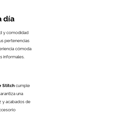
 día
ad y comodidad
tus pertenencias
periencia cómoda
as informales.
 Stitch
cumple
garantiza una
tez y acabados de
accesorio