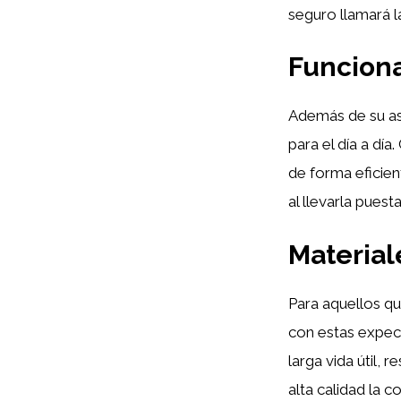
seguro llamará l
Funciona
Además de su as
para el día a dí
de forma eficien
al llevarla puest
Material
Para aquellos qu
con estas expect
larga vida útil,
alta calidad la 