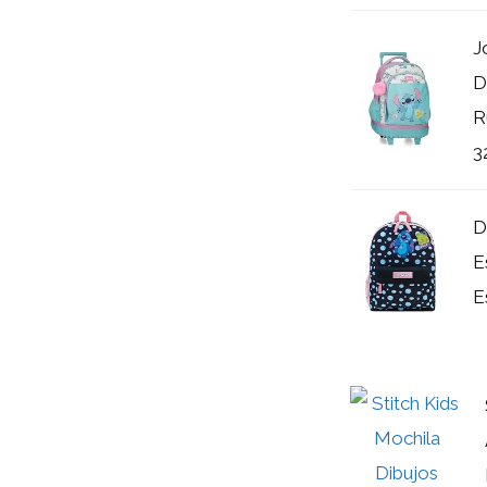
J
D
R
3
D
E
E