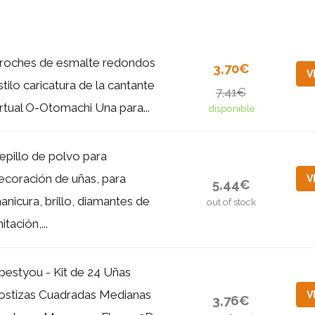
roches de esmalte redondos
3,70€
V
stilo caricatura de la cantante
7,41€
irtual O-Otomachi Una para...
disponible
epillo de polvo para
ecoración de uñas, para
V
5,44€
anicura, brillo, diamantes de
out of stock
itación,...
bestyou - Kit de 24 Uñas
ostizas Cuadradas Medianas
V
3,76€