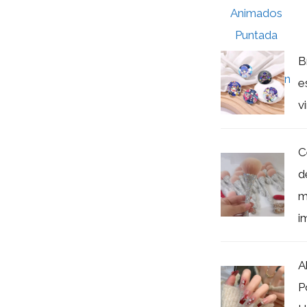
B
e
v
C
d
m
im
A
P