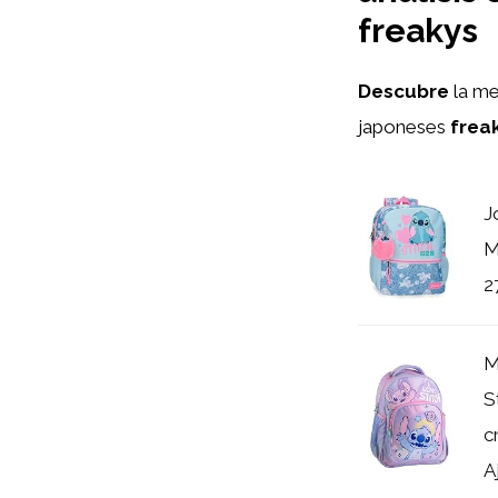
freakys
Descubre
la m
japoneses
frea
J
M
2
M
S
c
A