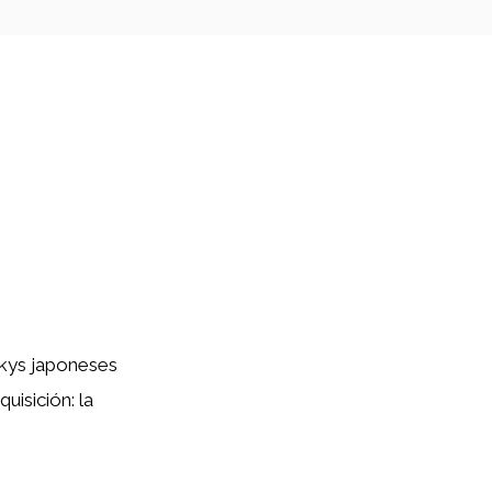
akys japoneses
isición: la