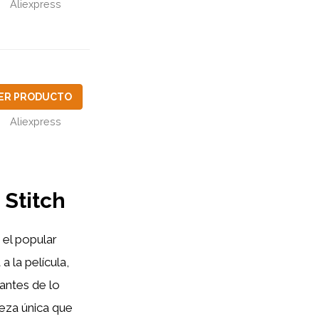
Aliexpress
ER PRODUCTO
Aliexpress
 Stitch
n el popular
 la película,
antes de lo
ieza única que