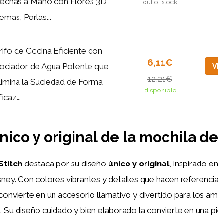
echas a Mano con Flores 3D,
out of stock
emas, Perlas...
rifo de Cocina Eficiente con
6,11€
ociador de Agua Potente que
V
12,21€
limina la Suciedad de Forma
disponible
icaz...
nico y original de la mochila de
Stitch
destaca por su diseño
único y original
, inspirado e
ney. Con colores vibrantes y detalles que hacen referencia a
convierte en un accesorio llamativo y divertido para los am
s
. Su diseño cuidado y bien elaborado la convierte en una p