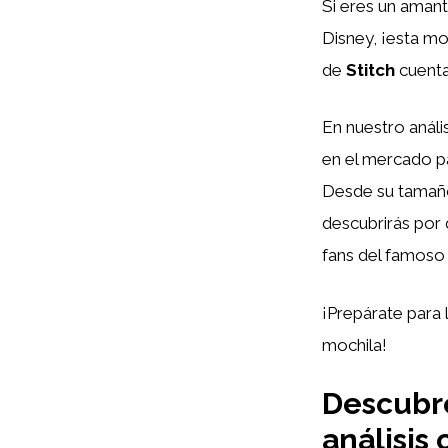
Si eres un amant
Disney, ¡esta mo
de
Stitch
cuenta 
En nuestro anál
en el mercado pa
Desde su tamaño 
descubrirás por
fans del famoso 
¡Prepárate para 
mochila!
Descubre
análisis