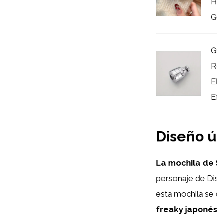
H
G
G
R
E
Ef
Diseño ú
La mochila de 
personaje de Dis
esta mochila se 
freaky japoné