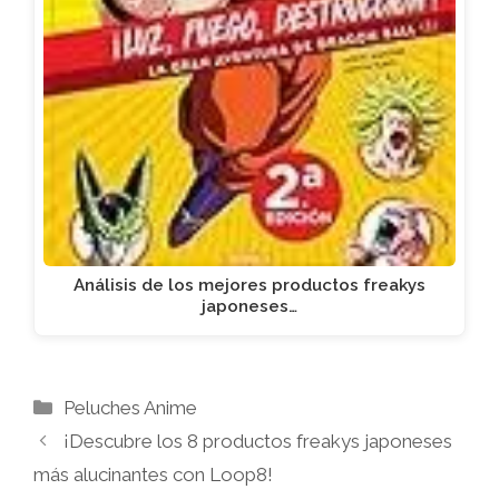
Análisis de los mejores productos freakys
japoneses…
Categorías
Peluches Anime
¡Descubre los 8 productos freakys japoneses
más alucinantes con Loop8!