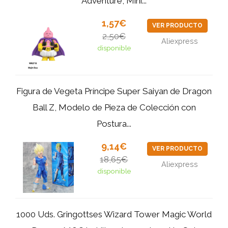
Adventure, Mini...
1,57€
VER PRODUCTO
2,50€
Aliexpress
disponible
Figura de Vegeta Príncipe Super Saiyan de Dragon
Ball Z, Modelo de Pieza de Colección con
Postura...
9,14€
VER PRODUCTO
18,65€
Aliexpress
disponible
1000 Uds. Gringottses Wizard Tower Magic World