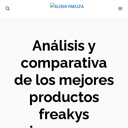
Saltar
M
al
contenido
Análisis y
comparativa
de los mejores
productos
freakys