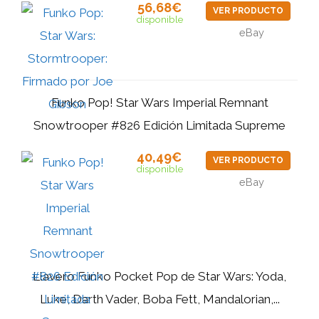
56,68€
VER PRODUCTO
disponible
eBay
Funko Pop! Star Wars Imperial Remnant
Snowtrooper #826 Edición Limitada Supreme
40,49€
VER PRODUCTO
disponible
eBay
Llavero Funko Pocket Pop de Star Wars: Yoda,
Luke, Darth Vader, Boba Fett, Mandalorian,...