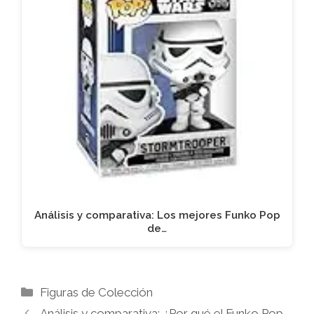
Análisis y comparativa: Los mejores Funko Pop
de…
Categorías
Figuras de Colección
Análisis y comparativa: ¿Por qué el Funko Pop