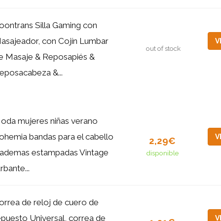
oontrans Silla Gaming con
asajeador, con Cojín Lumbar
V
out of stock
e Masaje & Reposapiés &
eposacabeza &...
oda mujeres niñas verano
ohemia bandas para el cabello
V
2,29€
iademas estampadas Vintage
disponible
rbante...
orrea de reloj de cuero de
epuesto Universal, correa de
V