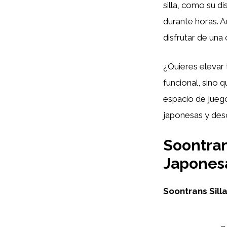
silla, como su d
durante horas. A
disfrutar de un
¿Quieres elevar 
funcional, sino 
espacio de juego
japonesas y desc
Soontran
Japonesa
Soontrans Sill