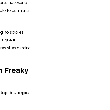
porte necesario
ble te permitirán
ng
no solo es
rá que tu
ras sillas gaming
n Freaky
etup
de
Juegos