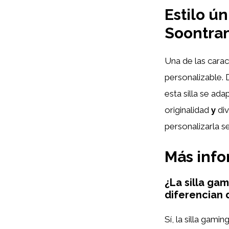
Estilo ún
Soontra
Una de las carac
personalizable.
esta silla se ad
originalidad
y
div
personalizarla s
Más inf
¿La silla ga
diferencian 
Sí, la silla gam