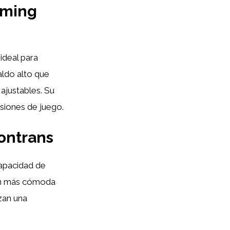
gaming
 ideal para
aldo alto que
ajustables. Su
siones de juego.
ontrans
capacidad de
ión más cómoda
zan una