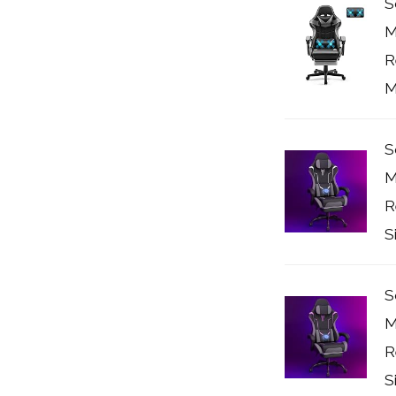
S
M
R
M
S
M
R
Si
S
M
R
Si