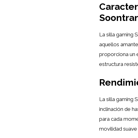
Caracter
Soontra
La silla gaming
aquellos amante
proporciona un 
estructura resis
Rendimie
La silla gaming 
inclinación de h
para cada momen
movilidad suav