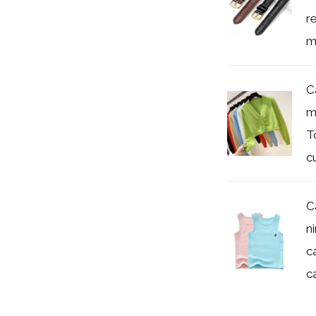
r
m
C
m
T
cu
C
n
c
c