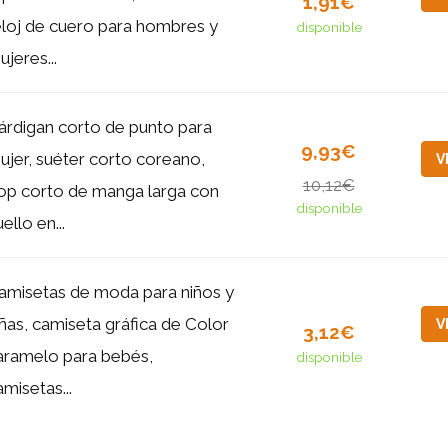
1,91€
eloj de cuero para hombres y
disponible
ujeres...
árdigan corto de punto para
9,93€
ujer, suéter corto coreano,
V
10,12€
op corto de manga larga con
disponible
ello en...
amisetas de moda para niños y
iñas, camiseta gráfica de Color
V
3,12€
aramelo para bebés,
disponible
amisetas...