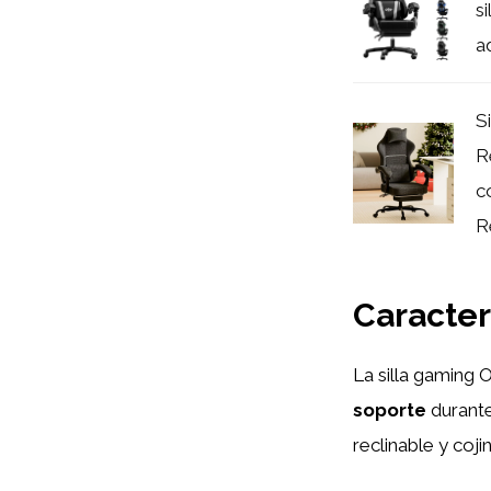
s
ad
S
R
c
Re
Caracter
La silla gaming
soporte
durante
reclinable y coj