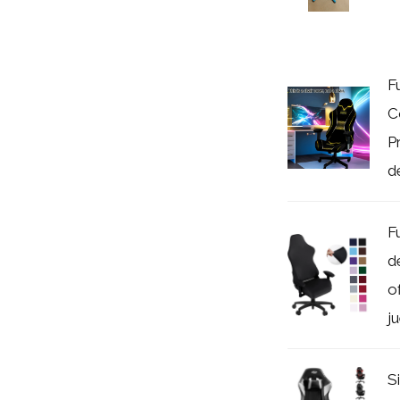
F
C
P
d
F
d
o
j
S