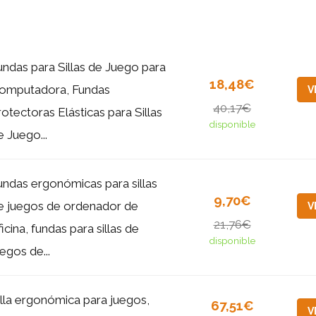
undas para Sillas de Juego para
18,48€
omputadora, Fundas
V
40,17€
rotectoras Elásticas para Sillas
disponible
e Juego...
undas ergonómicas para sillas
9,70€
e juegos de ordenador de
V
21,76€
ficina, fundas para sillas de
disponible
uegos de...
illa ergonómica para juegos,
67,51€
V