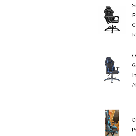
S
R
C
R
O
G
I
A
O
P