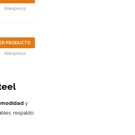
Aliexpress
ER PRODUCTO
Aliexpress
teel
omodidad
y
ables, respaldo