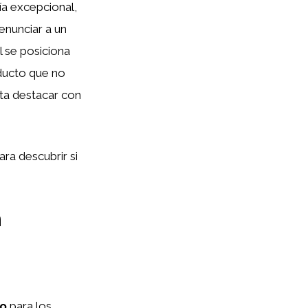
ía excepcional,
enunciar a un
l se posiciona
ducto que no
ta destacar con
ra descubrir si
n
lo
para los