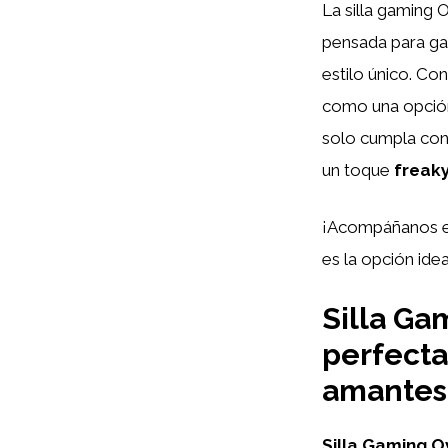
La silla gaming 
pensada para ga
estilo único. Co
como una opción
solo cumpla con
un toque
freak
¡Acompáñanos en 
es la opción ide
Silla Ga
perfecta
amantes
Silla Gaming O