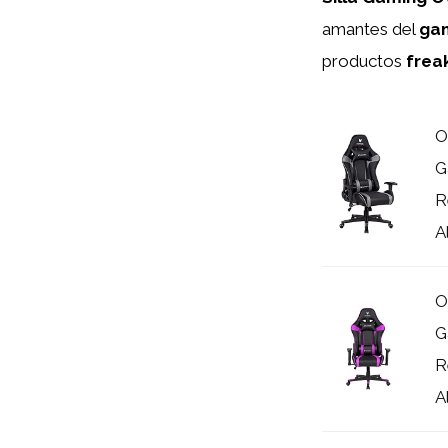
amantes del
gam
productos
frea
O
G
R
Al
O
G
R
Al