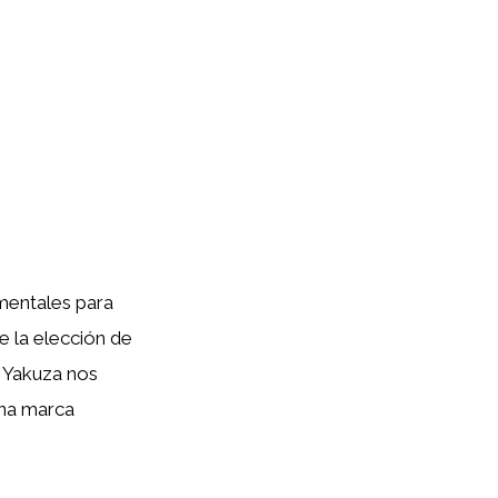
mentales para
ue la elección de
i Yakuza nos
una marca