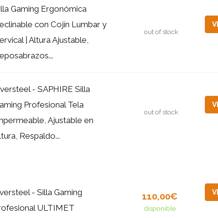
illa Gaming Ergonómica
eclinable con Cojín Lumbar y
V
out of stock
ervical | Altura Ajustable,
eposabrazos...
versteel - SAPHIRE Silla
aming Profesional Tela
V
out of stock
mpermeable, Ajustable en
ltura, Respaldo...
versteel - Silla Gaming
V
110,00€
rofesional ULTIMET
disponible