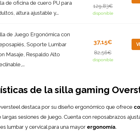
illa de oficina de cuero PU para
129,83€
ultos, altura ajustable y...
disponible
illa de Juego Ergonómica con
37,15€
eposapiés, Soporte Lumbar
V
82,56€
on Masaje, Respaldo Alto
disponible
clinable,...
ísticas de la silla gaming Overs
 Oversteel destaca por su diseño ergonómico que ofrece
c
 largas sesiones de juego. Cuenta con reposabrazos ajust
ines lumbar y cervical para una mayor
ergonomía
.