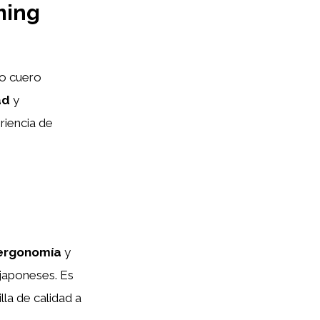
ming
mo cuero
ad
y
riencia de
ergonomía
y
japoneses. Es
la de calidad a