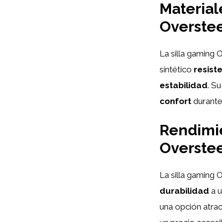
Material
Overste
La silla gaming 
sintético
resist
estabilidad
. S
confort
durante
Rendimie
Overste
La silla gaming
durabilidad
a u
una opción atrac