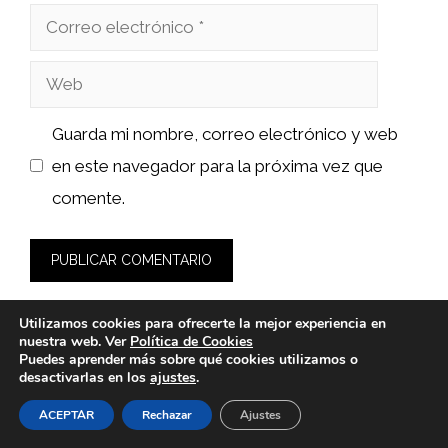
Correo
electrónico
Web
Guarda mi nombre, correo electrónico y web
en este navegador para la próxima vez que
comente.
Utilizamos cookies para ofrecerte la mejor experiencia en
nuestra web. Ver
Política de Cookies
Puedes aprender más sobre qué cookies utilizamos o
desactivarlas en los
ajustes
.
© 2026 sushiyakuza.es -
Política de Privacidad y Aviso Legal
-
Política de cookies
ACEPTAR
Rechazar
Ajustes