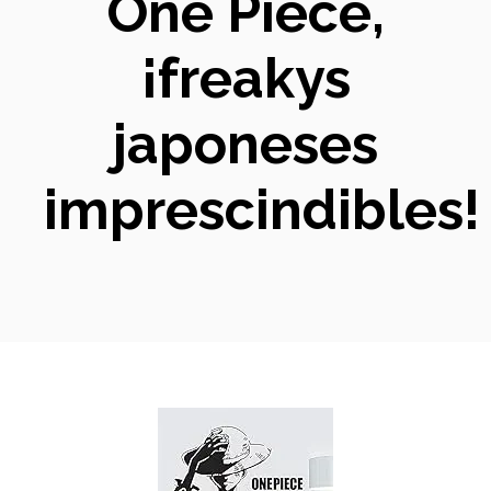
One Piece,
¡freakys
japoneses
imprescindibles!