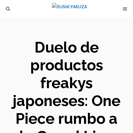
Saltar
M
al
contenido
Duelo de
productos
freakys
japoneses: One
Piece rumbo a