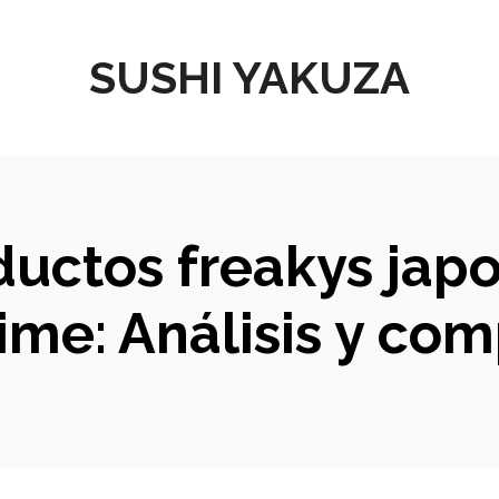
SUSHI YAKUZA
uctos freakys jap
ime: Análisis y co