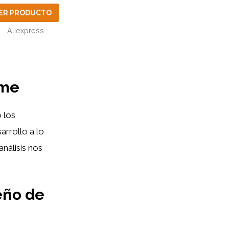
ER PRODUCTO
Aliexpress
ime
 los
arrollo a lo
análisis nos
eño de