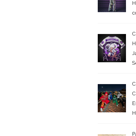
H
co
C
H
J
S
C
C
E
H
P