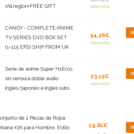
)All region+FREE GIFT
disponible
CANDY - COMPLETE ANIME
V
54,26€
TV SERIES DVD BOX SET
disponible
(1-115 EPS) SHIP FROM UK
Serie de anime Super HxEros
V
23,15€
sin censura doble audio
disponible
inglés/japonés e inglés subs
onjunto de 2 Piezas de Ropa
19,81€
rbana Y2K para Hombre, Estilo
V