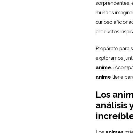
sorprendentes, 
mundos imaginari
curioso aficiona
productos inspir
Prepárate para s
exploramos jun
anime
. ¡Acompá
anime
tiene par
Los anim
análisis
increíbl
Los
animes
má