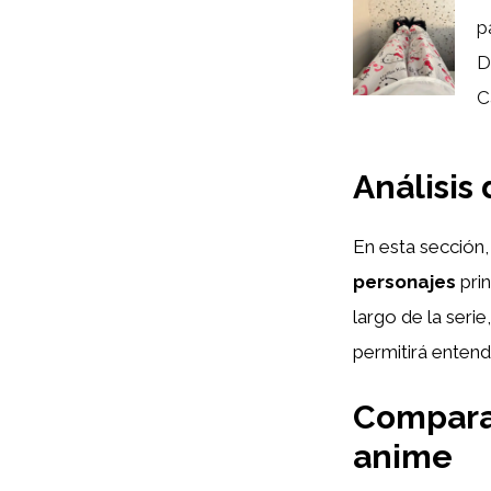
p
D
C
Análisis
En esta sección,
personajes
prin
largo de la serie
permitirá entend
Comparat
anime