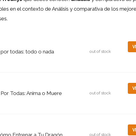
bles en el contexto de Análisis y comparativa de los mejo
es.
V
 por todas: todo o nada
out of stock
V
 Por Todas: Anima o Muere
out of stock
V
ómo Entrenar a Tu Dragón
out of stock