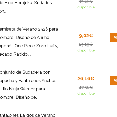
39,63€
ip Hop Harajuku, Sudadera
disponible
n...
amiseta de Verano 2526 para
9,02€
ombre, Diseño de Anime
V
19,19€
aponés One Piece Zoro Luffy,
disponible
ecado Rápido,...
onjunto de Sudadera con
26,16€
apucha y Pantalones Anchos
V
47,56€
stilo Ninja Warrior para
disponible
ombre, Diseño de...
antalones Largos de Verano