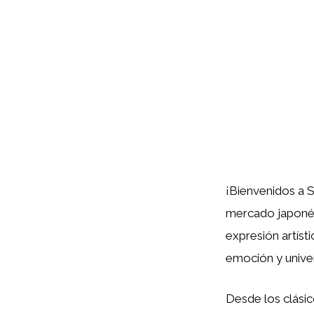
¡Bienvenidos a 
mercado japonés
expresión artíst
emoción y univer
Desde los clási