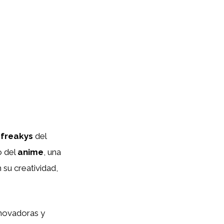
s
freakys
del
o del
anime
, una
su creatividad,
nnovadoras y