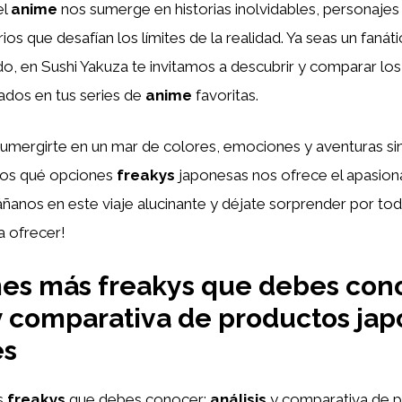
el
anime
nos sumerge en historias inolvidables, personajes
os que desafían los límites de la realidad. Ya seas un fanát
do, en Sushi Yakuza te invitamos a descubrir y comparar lo
ados en tus series de
anime
favoritas.
umergirte en un mar de colores, emociones y aventuras sin 
tos qué opciones
freakys
japonesas nos ofrece el apasio
ñanos en este viaje alucinante y déjate sorprender por tod
a ofrecer!
es más freakys que debes con
 y comparativa de productos ja
es
s
freakys
que debes conocer:
análisis
y comparativa de 