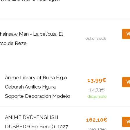
hainsaw Man - La película: El
V
out of stock
rco de Reze
Anime Library of Ruina E.g.o
13,99€
V
Geburah Acrílico Figura
14,73€
Soporte Decoración Modelo
disponible
ANIME DVD~ENGLISH
162,10€
V
DUBBED~One Piece(1-1027
180,12€