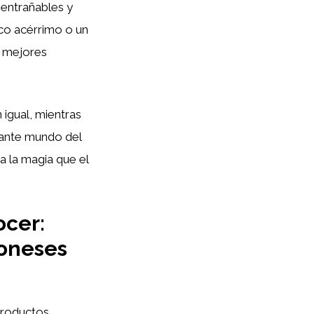
 entrañables y
ico acérrimo o un
s mejores
igual, mientras
nante mundo del
a la magia que el
ocer:
poneses
productos