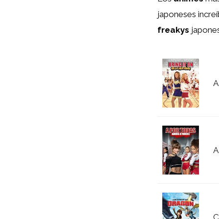
japoneses increí
freakys
japones
A
A
C