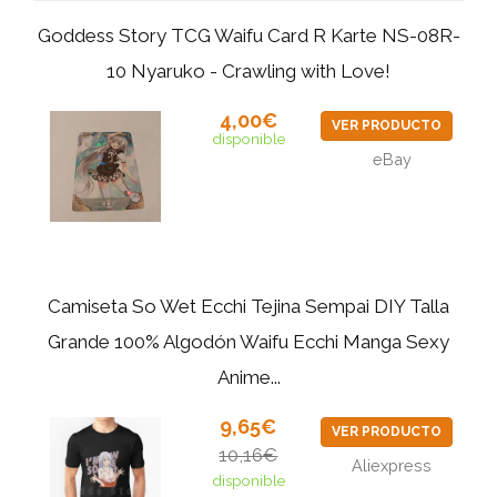
Goddess Story TCG Waifu Card R Karte NS-08R-
10 Nyaruko - Crawling with Love!
4,00€
VER PRODUCTO
disponible
eBay
Camiseta So Wet Ecchi Tejina Sempai DIY Talla
Grande 100% Algodón Waifu Ecchi Manga Sexy
Anime...
9,65€
VER PRODUCTO
10,16€
Aliexpress
disponible