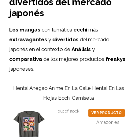
divertidos del mercado
japonés
Los mangas
con temática
ecchi
más
extravagantes
y
divertidos
del mercado
japonés en el contexto de
Análisis
y
comparativa
de los mejores productos
freakys
japoneses.
Hentai Ahegao Anime En La Calle Hentai En Las
Hojas Ecchi Camiseta
out of stock
VER PRODUCTO
Amazon.es