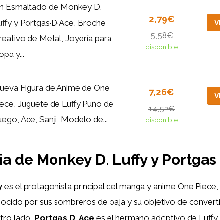
in Esmaltado de Monkey D.
2,79€
uffy y Portgas·D·Ace, Broche
V
5,58€
reativo de Metal, Joyería para
disponible
pa y...
ueva Figura de Anime de One
7,26€
V
iece, Juguete de Luffy Puño de
14,52€
uego, Ace, Sanji, Modelo de...
disponible
ria de Monkey D. Luffy y Portgas
y
es el protagonista principal del manga y anime One Piece
nocido por sus sombreros de paja y su objetivo de converti
otro lado,
Portgas D. Ace
es el hermano adoptivo de Luffy, 