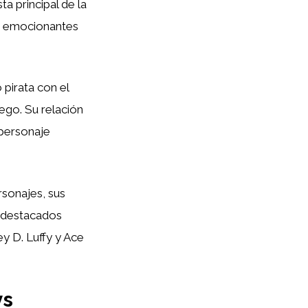
a principal de la
ir emocionantes
 pirata con el
uego. Su relación
 personaje
sonajes, sus
s destacados
ey D. Luffy y Ace
ys