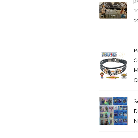
p
de
de
P
O
M
Cr
S
D
N