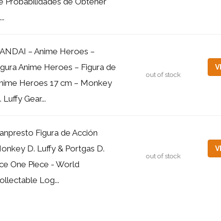
e Probabilidades de Obtener
...
ANDAI – Anime Heroes –
igura Anime Heroes – Figura de
V
out of stock
nime Heroes 17 cm – Monkey
. Luffy Gear...
anpresto Figura de Acción
onkey D. Luffy & Portgas D.
V
out of stock
ce One Piece - World
ollectable Log...