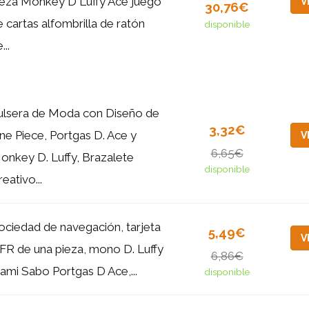
ieza Monkey D Luffy Ace juego
V
30,76€
 cartas alfombrilla de ratón
disponible
...
ulsera de Moda con Diseño de
3,32€
ne Piece, Portgas D. Ace y
V
6,65€
onkey D. Luffy, Brazalete
disponible
eativo...
ociedad de navegación, tarjeta
5,49€
V
FR de una pieza, mono D. Luffy
6,86€
ami Sabo Portgas D Ace,...
disponible