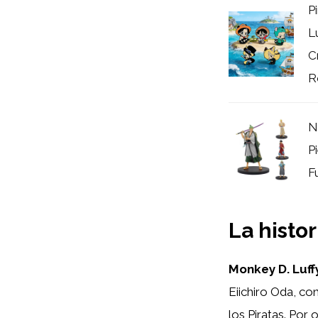
P
L
C
Ro
N
P
F
La histo
Monkey D. Luff
Eiichiro Oda, co
los Piratas. Por 