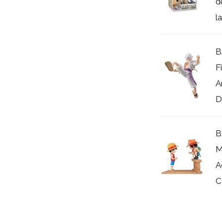
d
la
B
F
A
D
B
M
A
C