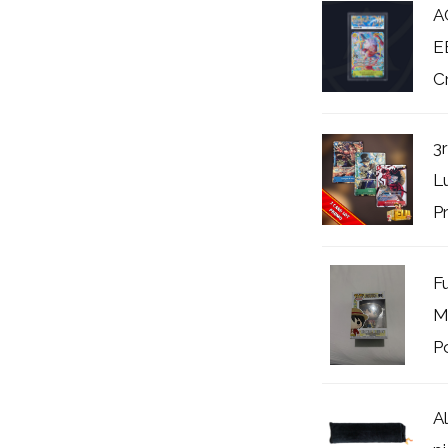
A
E
Cr
3
L
P
F
M
P
A