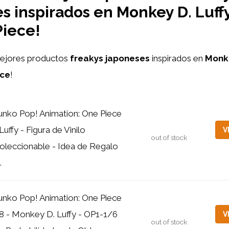
s inspirados en Monkey D. Luff
Piece!
mejores productos
freakys japoneses
inspirados en
Monke
ece
!
unko Pop! Animation: One Piece
 Luffy - Figura de Vinilo
V
out of stock
oleccionable - Idea de Regalo
.
unko Pop! Animation: One Piece
8 - Monkey D. Luffy - OP1-1/6
V
out of stock