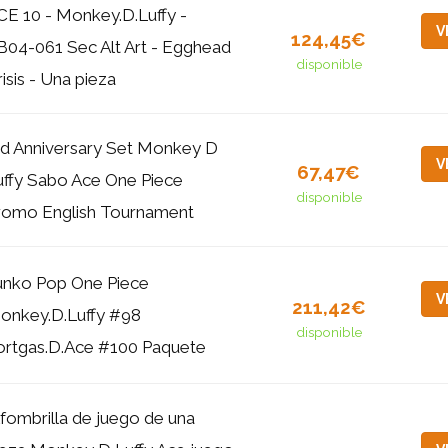
CE 10 - Monkey.D.Luffy -
V
124,45€
B04-061 Sec Alt Art - Egghead
disponible
isis - Una pieza
rd Anniversary Set Monkey D
V
67,47€
uffy Sabo Ace One Piece
disponible
romo English Tournament
unko Pop One Piece
V
211,42€
onkey.D.Luffy #98
disponible
ortgas.D.Ace #100 Paquete
lfombrilla de juego de una