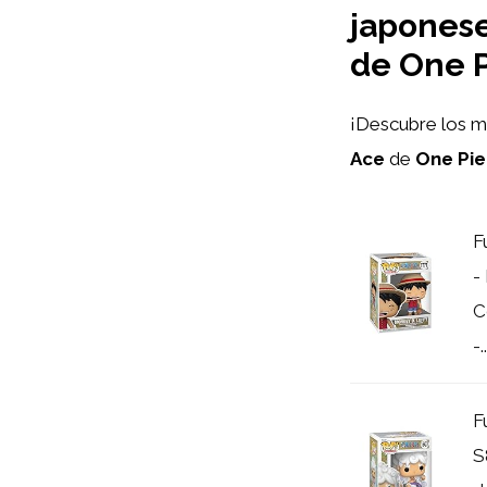
japonese
de One 
¡Descubre los 
Ace
de
One Pi
F
-
C
-..
F
S