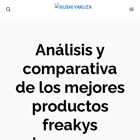
Saltar
M
al
contenido
Análisis y
comparativa
de los mejores
productos
freakys