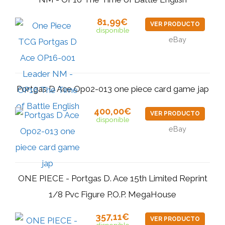
81,99€
VER PRODUCTO
disponible
eBay
Portgas D Ace Op02-013 one piece card game jap
400,00€
VER PRODUCTO
disponible
eBay
ONE PIECE - Portgas D. Ace 15th Limited Reprint
1/8 Pvc Figure P.O.P. MegaHouse
357,11€
VER PRODUCTO
disponible