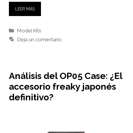
LEER MÁS
Categorías
Model Kits
Deja un comentario
Análisis del OP05 Case: ¿El
accesorio freaky japonés
definitivo?