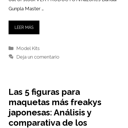
Gunpla Master …
LEER MÁS
Categorías
Model Kits
Deja un comentario
Las 5 figuras para
maquetas más freakys
japonesas: Análisis y
comparativa de los