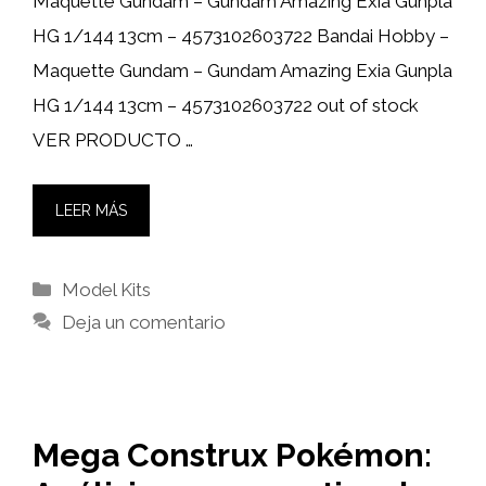
Maquette Gundam – Gundam Amazing Exia Gunpla
HG 1/144 13cm – 4573102603722 Bandai Hobby –
Maquette Gundam – Gundam Amazing Exia Gunpla
HG 1/144 13cm – 4573102603722 out of stock
VER PRODUCTO …
LEER MÁS
Categorías
Model Kits
Deja un comentario
Mega Construx Pokémon: