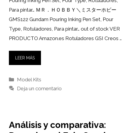
Pouring Inking Pen Set, Pour Type, Rotuladores,
Para pintar… ＭＲ．ＨＯＢＢＹ＼ミスターホビー
GMS122 Gundam Pouring Inking Pen Set, Pour
Type, Rotuladores, Para pintar… out of stock VER
PRODUCTO Amazon.es Rotuladores GSI Creos …
LEER MÁS
Categorías
Model Kits
Deja un comentario
Análisis y comparativa: