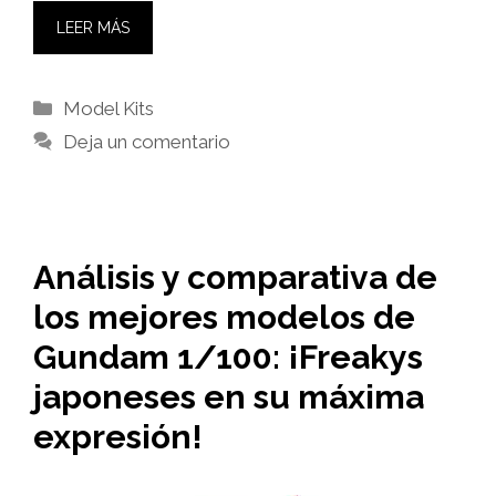
LEER MÁS
Categorías
Model Kits
Deja un comentario
Análisis y comparativa de
los mejores modelos de
Gundam 1/100: ¡Freakys
japoneses en su máxima
expresión!