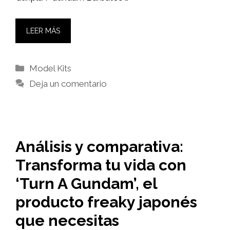
LEER MÁS
Categorías
Model Kits
Deja un comentario
Análisis y comparativa:
Transforma tu vida con
‘Turn A Gundam’, el
producto freaky japonés
que necesitas