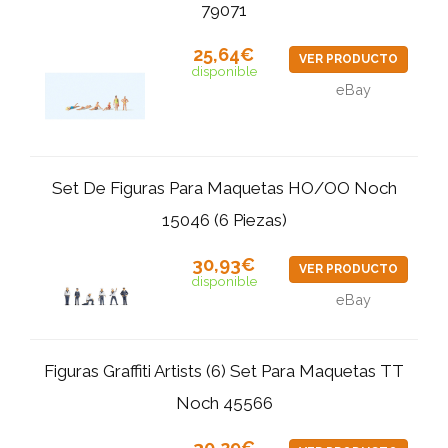
79071
25,64€
VER PRODUCTO
disponible
eBay
Set De Figuras Para Maquetas HO/OO Noch
15046 (6 Piezas)
30,93€
VER PRODUCTO
disponible
eBay
Figuras Graffiti Artists (6) Set Para Maquetas TT
Noch 45566
30,29€