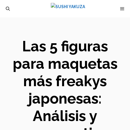
Saltar
M
al
contenido
Las 5 figuras
para maquetas
más freakys
japonesas:
Análisis y