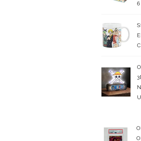
6
S
E
C
O
3
N
U
O
O