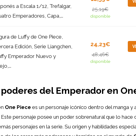
V
ponés a Escala 1/12, Trefalgar,
25,19€
atro Emperadores, Capa,...
disponible
gura de Luffy de One Piece,
24,23€
rcera Edición, Serie Liangchen,
V
48,46€
uffy Emperador Nuevo y
disponible
ejo,...
 poderes del Emperador en On
en
One Piece
es un personaje icónico dentro del manga y
. Este personaje posee un poder sobrenatural que lo hace 
más personajes en la serie. Su origen y habilidades especia