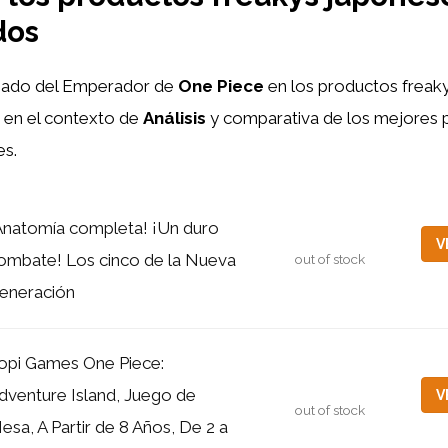
dos
gado del Emperador de
One Piece
en los productos freak
 en el contexto de
Análisis
y comparativa de los mejores 
es.
Anatomía completa! ¡Un duro
V
ombate! Los cinco de la Nueva
out of stock
eneración
opi Games One Piece:
dventure Island, Juego de
V
out of stock
esa, A Partir de 8 Años, De 2 a