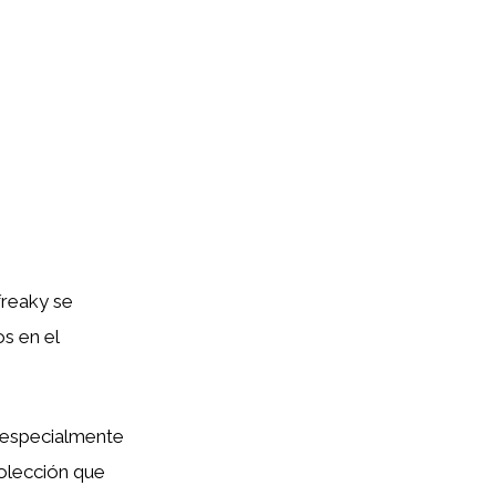
freaky se
s en el
 especialmente
olección que