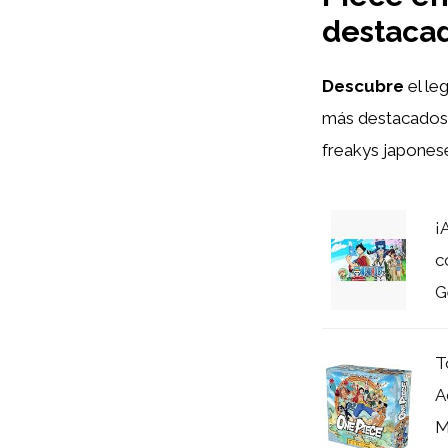
destaca
Descubre
el le
más destacados
freakys japones
¡
c
G
T
A
M