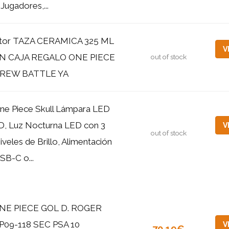
 Jugadores,...
tor TAZA CERAMICA 325 ML
V
N CAJA REGALO ONE PIECE
out of stock
REW BATTLE YA
ne Piece Skull Lámpara LED
D, Luz Nocturna LED con 3
V
out of stock
iveles de Brillo, Alimentación
SB-C o...
NE PIECE GOL D. ROGER
P09-118 SEC PSA 10
V
70,19€