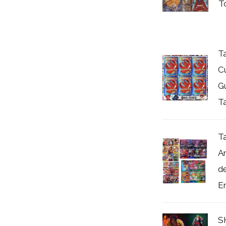
T
T
C
Gu
Ta
T
A
de
Em
S