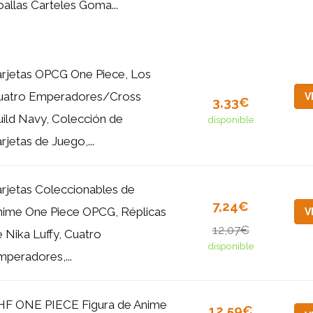
oallas Carteles Goma...
arjetas OPCG One Piece, Los
uatro Emperadores/Cross
V
3,33€
ild Navy, Colección de
disponible
rjetas de Juego,...
arjetas Coleccionables de
7,24€
nime One Piece OPCG, Réplicas
V
12,07€
 Nika Luffy, Cuatro
disponible
peradores,...
HF ONE PIECE Figura de Anime
12,59€