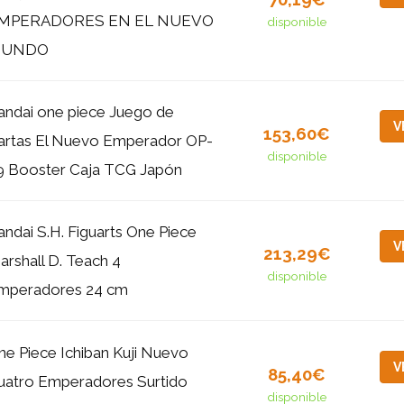
MPERADORES EN EL NUEVO
disponible
UNDO
andai one piece Juego de
V
153,60€
artas El Nuevo Emperador OP-
disponible
9 Booster Caja TCG Japón
andai S.H. Figuarts One Piece
V
213,29€
arshall D. Teach 4
disponible
mperadores 24 cm
ne Piece Ichiban Kuji Nuevo
V
85,40€
uatro Emperadores Surtido
disponible