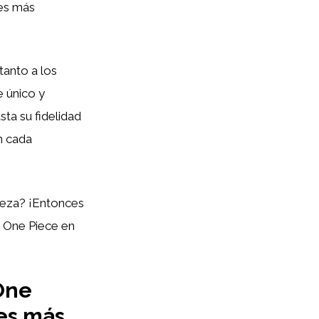
es más
tanto a los
e único y
ta su fidelidad
n cada
pieza? ¡Entonces
 One Piece en
One
ses más