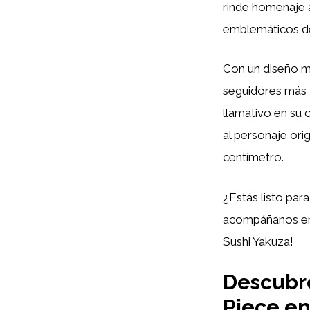
rinde homenaje 
emblemáticos de 
Con un diseño m
seguidores más f
llamativo en su
al personaje ori
centímetro.
¿Estás listo par
acompáñanos en
Sushi Yakuza!
Descubr
Piece en