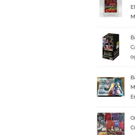
E
M
B
C
0
B
M
E
O
C