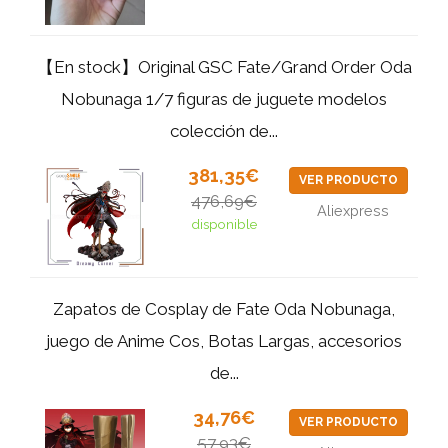
【En stock】Original GSC Fate/Grand Order Oda
Nobunaga 1/7 figuras de juguete modelos
colección de...
381,35€
VER PRODUCTO
476,69€
Aliexpress
disponible
Zapatos de Cosplay de Fate Oda Nobunaga,
juego de Anime Cos, Botas Largas, accesorios
de...
34,76€
VER PRODUCTO
57,93€