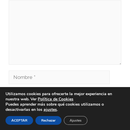
Comentario
Nombre
Correo
Utilizamos cookies para ofrecerte la mejor experiencia en
nuestra web. Ver
Política de Cookies
electrónico
Puedes aprender más sobre qué cookies utilizamos o
Web
desactivarlas en los
ajustes
.
ACEPTAR
Rechazar
Ajustes
Guarda mi nombre, correo electrónico y web