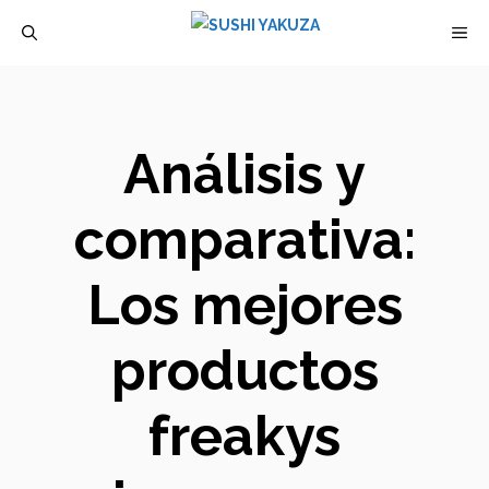
Saltar
M
al
contenido
Análisis y
comparativa:
Los mejores
productos
freakys