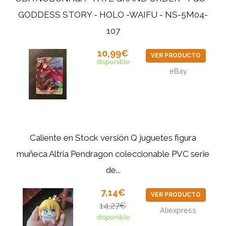
GODDESS STORY - HOLO -WAIFU - NS-5M04-
107
10,99€
VER PRODUCTO
disponible
eBay
Caliente en Stock versión Q juguetes figura
muñeca Altria Pendragon coleccionable PVC serie
de...
7,14€
VER PRODUCTO
14,27€
Aliexpress
disponible