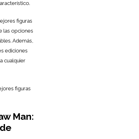
aracterístico.
ejores figuras
e las opciones
ables. Además,
es ediciones
a cualquier
jores figuras
saw Man:
 de