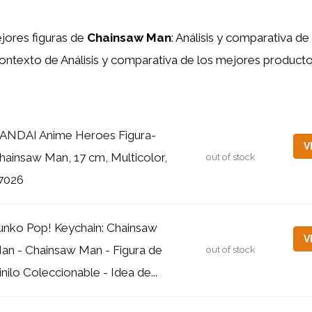
jores figuras de
Chainsaw Man
: Análisis y comparativa d
contexto de Análisis y comparativa de los mejores product
ANDAI Anime Heroes Figura-
V
hainsaw Man, 17 cm, Multicolor,
out of stock
7026
unko Pop! Keychain: Chainsaw
V
an - Chainsaw Man - Figura de
out of stock
inilo Coleccionable - Idea de...