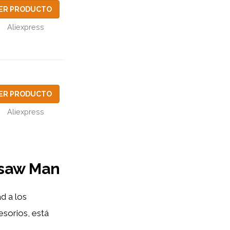
ER PRODUCTO
Aliexpress
ER PRODUCTO
Aliexpress
nsaw Man
d a los
esorios, está