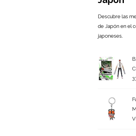
Descubre las me
de Japón en el 
japoneses.
B
C
3
F
M
V