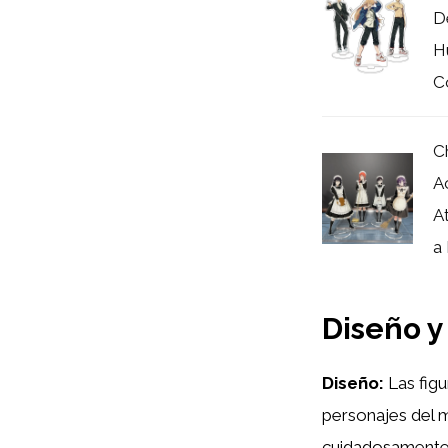
D
H
Co
C
A
A
a 
Diseño y
Diseño:
Las figu
personajes del m
cuidadosamente r