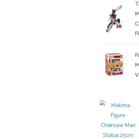
T
M
C
F
F
M
V