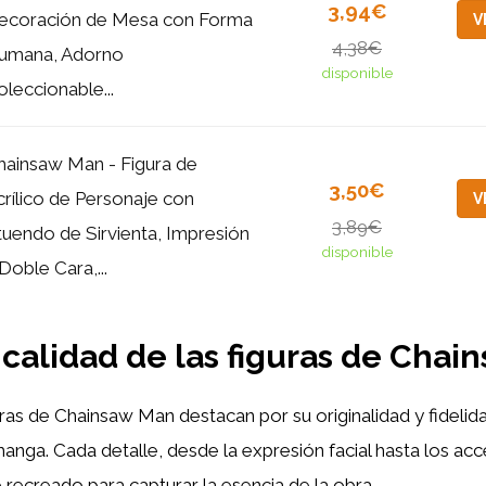
3,94€
ecoración de Mesa con Forma
V
4,38€
umana, Adorno
disponible
leccionable...
hainsaw Man - Figura de
3,50€
crílico de Personaje con
V
3,89€
tuendo de Sirvienta, Impresión
disponible
Doble Cara,...
 calidad de las figuras de Chai
ras de Chainsaw Man destacan por su originalidad y fidelida
anga. Cada detalle, desde la expresión facial hasta los acc
ecreado para capturar la esencia de la obra.