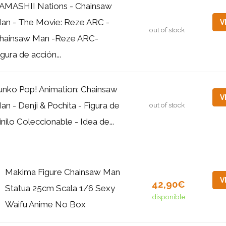
AMASHII Nations - Chainsaw
an - The Movie: Reze ARC -
V
out of stock
hainsaw Man -Reze ARC-
igura de acción...
unko Pop! Animation: Chainsaw
V
an - Denji & Pochita - Figura de
out of stock
inilo Coleccionable - Idea de...
Makima Figure Chainsaw Man
V
42,90€
Statua 25cm Scala 1/6 Sexy
disponible
Waifu Anime No Box