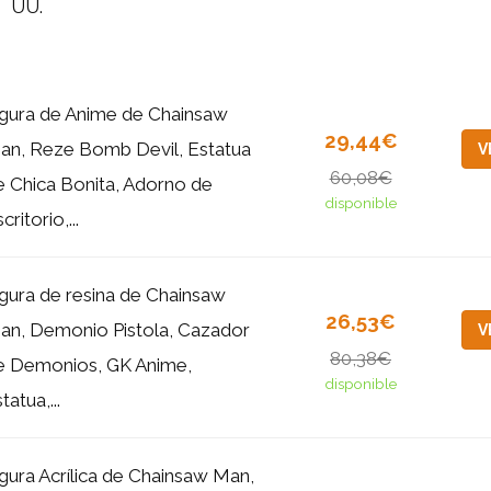
UU.
igura de Anime de Chainsaw
29,44€
an, Reze Bomb Devil, Estatua
V
60,08€
e Chica Bonita, Adorno de
disponible
critorio,...
igura de resina de Chainsaw
26,53€
an, Demonio Pistola, Cazador
V
80,38€
e Demonios, GK Anime,
disponible
tatua,...
igura Acrílica de Chainsaw Man,