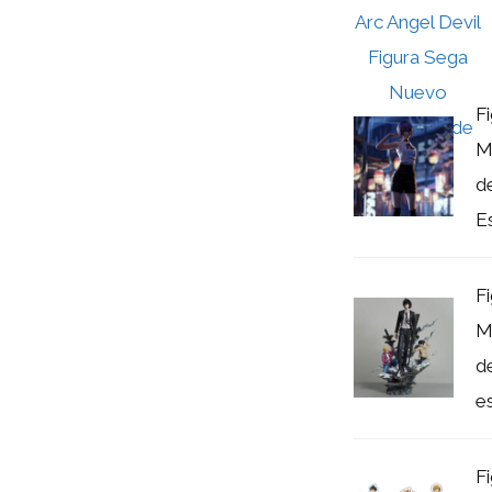
F
M
d
Es
F
M
d
es
F