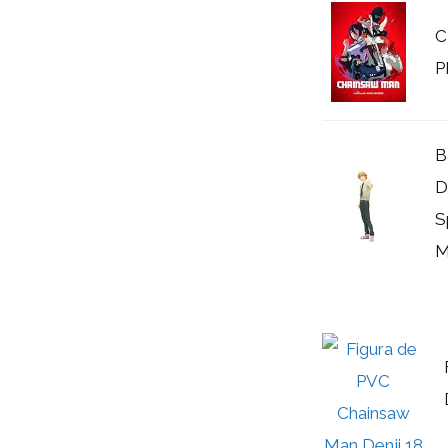
C
P
B
D
S
M