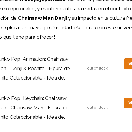
xcepcionales, y es interesante analizarlas en el contexto 
ución de
Chainsaw Man Denji
y su impacto en la cultura f
 explorar en mayor profundidad. ¡Adéntrate en este univer
 que tiene para ofrecer!
unko Pop! Animation: Chainsaw
V
an - Denji & Pochita - Figura de
out of stock
inilo Coleccionable - Idea de...
unko Pop! Keychain: Chainsaw
V
an - Chainsaw Man - Figura de
out of stock
inilo Coleccionable - Idea de...