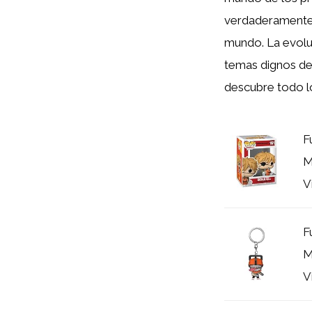
verdaderamente e
mundo. La evol
temas dignos de
descubre todo lo
F
M
V
F
M
V