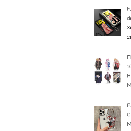
F
d
X
11
F
1
H
M
F
C
M