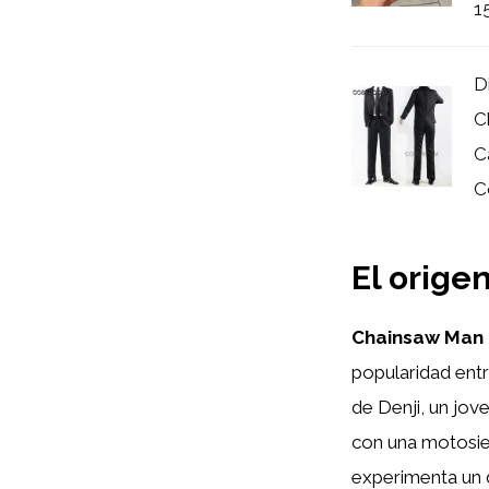
15
D
C
C
Co
El orige
Chainsaw Man 
popularidad entr
de Denji, un jo
con una motosier
experimenta un