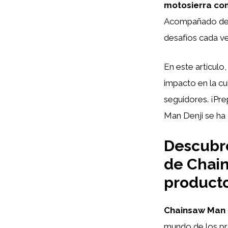
motosierra co
Acompañado de s
desafíos cada v
En este artículo
impacto en la cu
seguidores. ¡Pre
Man Denji se ha
Descubre
de Chain
producto
Chainsaw Man 
mundo de los p