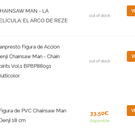
HAINSAW MAN - LA
V
out of stock
ELÍCULA: EL ARCO DE REZE
anpresto Figura de Accion
enji Chainsaw Man - Chain
V
out of stock
pirits Vol.1 BPBP88091
ulticolor
Figura de PVC Chainsaw Man
V
33,50€
Denji 18 cm
disponible