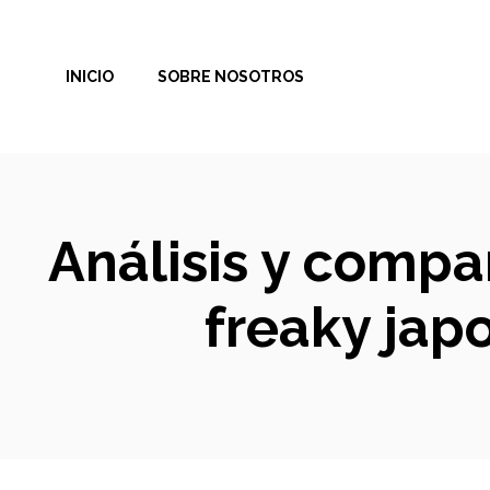
Saltar
al
INICIO
SOBRE NOSOTROS
contenido
Análisis y compar
freaky jap