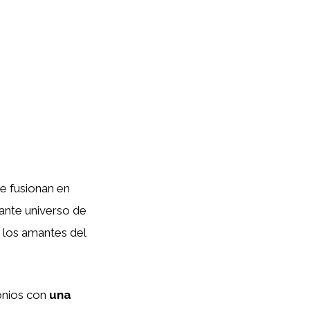
se fusionan en
nante universo de
 los amantes del
onios con
una