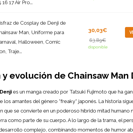
 16 17 Air Pro...
isfraz de Cosplay de Denji de
30,03€
hainsaw Man, Uniforme para
V
63,89€
arnaval, Halloween, Comic
disponible
n, Traje...
n y evolución de Chainsaw Man 
Denji
es un manga creado por Tatsuki Fujimoto que ha ga
e los amantes del género *freaky* japonés. La historia sigu
ven que se convierte en un poderoso híbrido mitad humano
ra como parte de su cuerpo. A lo largo de la trama, el per
 desarrollo complejo, combinando momentos de humor ab