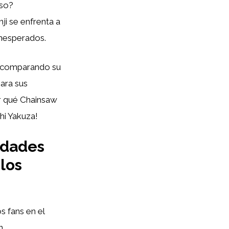
eso?
i se enfrenta a
inesperados.
i, comparando su
ara sus
or qué Chainsaw
hi Yakuza!
sidades
los
s fans en el
n