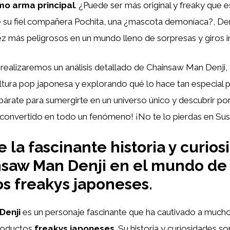
mo arma principal
. ¿Puede ser más original y freaky que 
u fiel compañera Pochita, una ¿mascota demoníaca?, Denj
ez más peligrosos en un mundo lleno de sorpresas y giros 
, realizaremos un análisis detallado de Chainsaw Man Denj
ltura pop japonesa y explorando qué lo hace tan especial p
párate para sumergirte en un universo único y descubrir p
 convertido en todo un fenómeno! ¡No te lo pierdas en Sus
 la fascinante historia y curio
saw Man Denji en el mundo de 
s freakys japoneses.
Denji
es un personaje fascinante que ha cautivado a mucho
roductos
freakys japoneses
. Su historia y curiosidades so