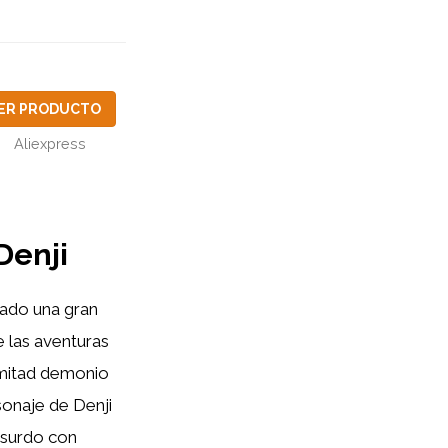
ER PRODUCTO
Aliexpress
Denji
nado una gran
e las aventuras
 mitad demonio
sonaje de Denji
surdo con