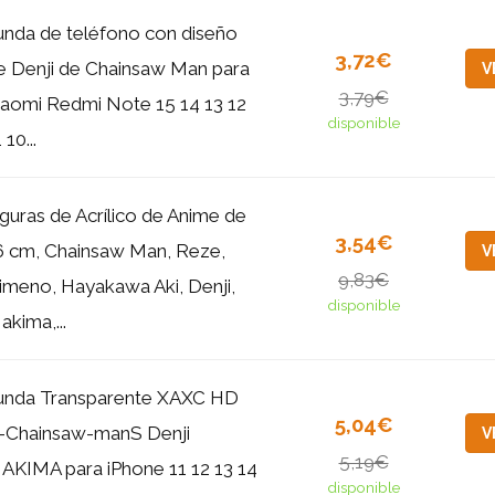
unda de teléfono con diseño
3,72€
e Denji de Chainsaw Man para
V
3,79€
iaomi Redmi Note 15 14 13 12
disponible
 10...
iguras de Acrílico de Anime de
3,54€
6 cm, Chainsaw Man, Reze,
V
9,83€
imeno, Hayakawa Aki, Denji,
disponible
akima,...
unda Transparente XAXC HD
5,04€
-Chainsaw-manS Denji
V
5,19€
AKIMA para iPhone 11 12 13 14
disponible