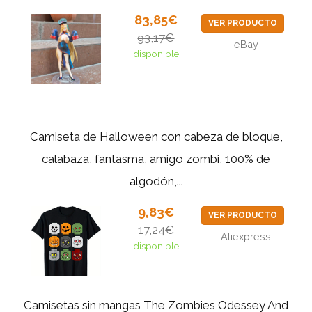
83,85€
VER PRODUCTO
93,17€
eBay
disponible
Camiseta de Halloween con cabeza de bloque,
calabaza, fantasma, amigo zombi, 100% de
algodón,...
9,83€
VER PRODUCTO
17,24€
Aliexpress
disponible
Camisetas sin mangas The Zombies Odessey And