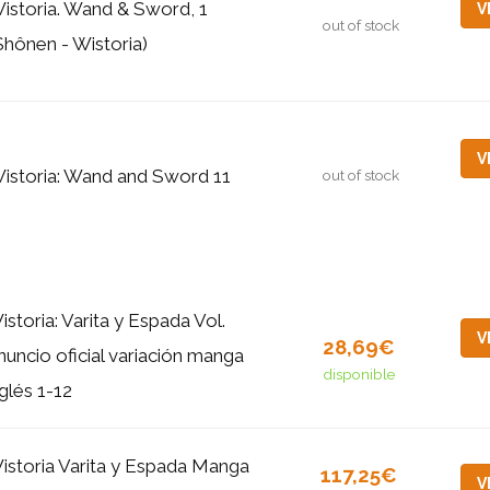
istoria. Wand & Sword, 1
V
out of stock
Shônen - Wistoria)
V
istoria: Wand and Sword 11
out of stock
istoria: Varita y Espada Vol.
V
28,69€
nuncio oficial variación manga
disponible
nglés 1-12
istoria Varita y Espada Manga
117,25€
V