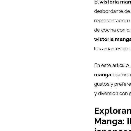
El
wistoria ma
desbordante de l
representación ú
de cocina con d
wistoria mang
los amantes de l
En este artícul
manga
disponib
gustos y prefere
y diversión con 
Exploran
Manga: ¡