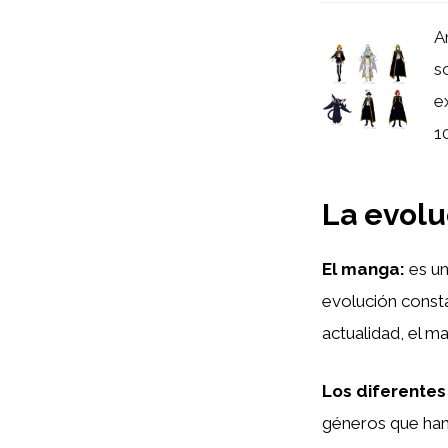
A
s
e
1
La evolu
El manga:
es un
evolución constan
actualidad, el m
Los diferentes 
géneros que han