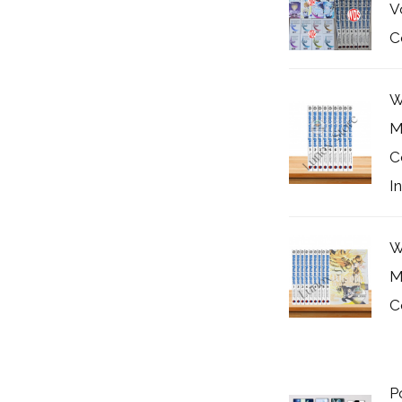
V
C
W
M
C
I
W
M
C
P