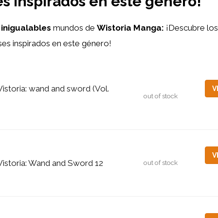
s inspirados en este género!
s
inigualables
mundos de
Wistoria Manga:
¡Descubre lo
es inspirados en este género!
istoria: wand and sword (Vol.
V
out of stock
)
V
istoria: Wand and Sword 12
out of stock