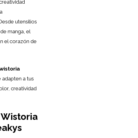
creatividad
na
 Desde utensilios
 de manga, el
n el corazón de
wistoria
e adapten a tus
lor, creatividad
 Wistoria
eakys