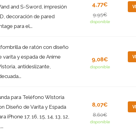
4,77€
and and S-Sword, impresión
V
9,95€
D, decoración de pared
disponible
ntage para el...
lfombrilla de ratón con diseño
e varita y espada de Anime
V
9,08€
istoria, antideslizante,
disponible
decuada...
unda para Teléfono Wistoria
8,07€
on Diseño de Varita y Espada
V
8,60€
ra iPhone 17, 16, 15, 14, 13, 12,
disponible
...