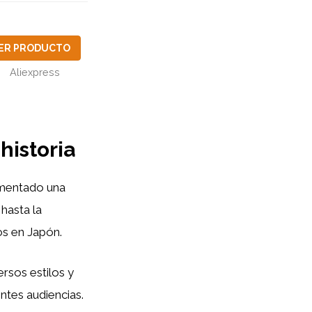
ER PRODUCTO
Aliexpress
historia
imentado una
 hasta la
os en Japón.
ersos estilos y
ntes audiencias.