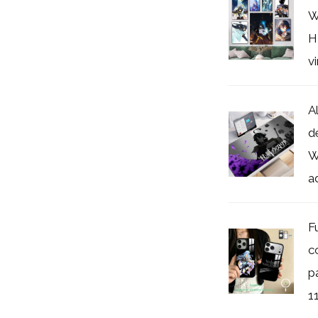
W
H
vi
A
d
W
a
F
c
pa
11