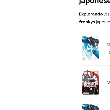
japonese
Explorando
lo
freakys
japones
W
1
W