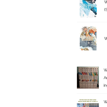
W
(
W
W
A
i
W