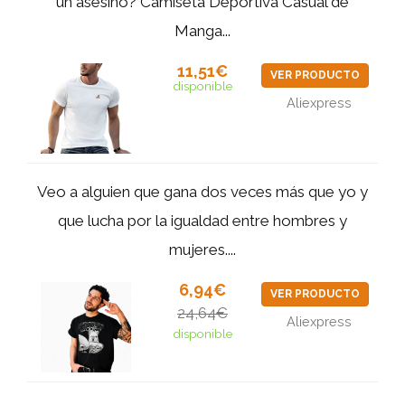
un asesino? Camiseta Deportiva Casual de
Manga...
11,51€
VER PRODUCTO
disponible
Aliexpress
Veo a alguien que gana dos veces más que yo y
que lucha por la igualdad entre hombres y
mujeres....
6,94€
VER PRODUCTO
24,64€
Aliexpress
disponible