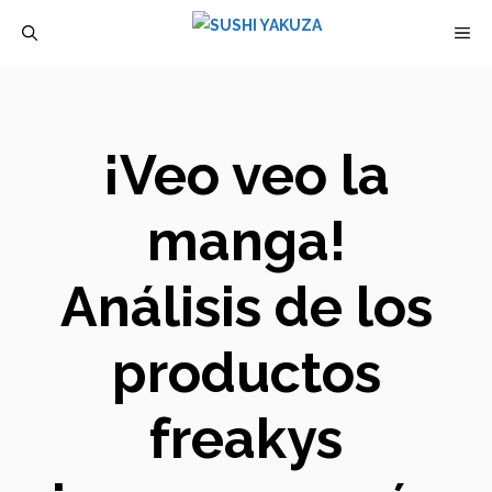
Saltar
M
al
contenido
¡Veo veo la
manga!
Análisis de los
productos
freakys