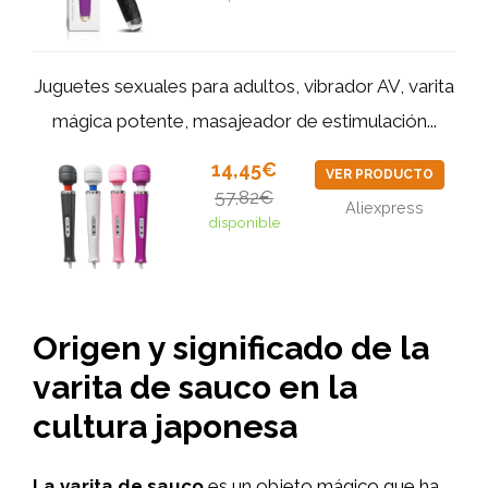
Juguetes sexuales para adultos, vibrador AV, varita
mágica potente, masajeador de estimulación...
14,45€
VER PRODUCTO
57,82€
Aliexpress
disponible
Origen y significado de la
varita de sauco en la
cultura japonesa
La varita de sauco
es un objeto mágico que ha