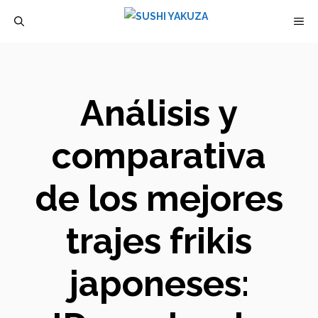
Saltar
M
al
contenido
Análisis y
comparativa
de los mejores
trajes frikis
japoneses: