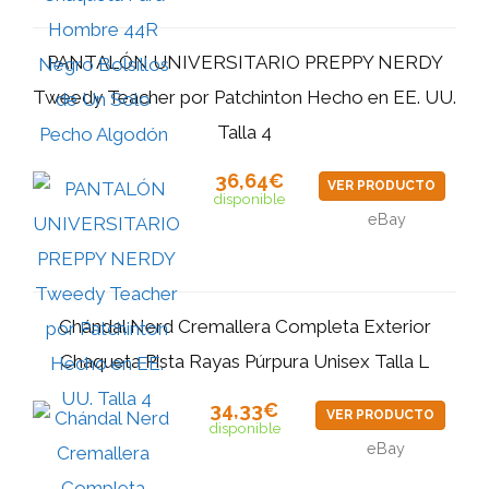
PANTALÓN UNIVERSITARIO PREPPY NERDY
Tweedy Teacher por Patchinton Hecho en EE. UU.
Talla 4
36,64€
VER PRODUCTO
disponible
eBay
Chándal Nerd Cremallera Completa Exterior
Chaqueta Pista Rayas Púrpura Unisex Talla L
34,33€
VER PRODUCTO
disponible
eBay