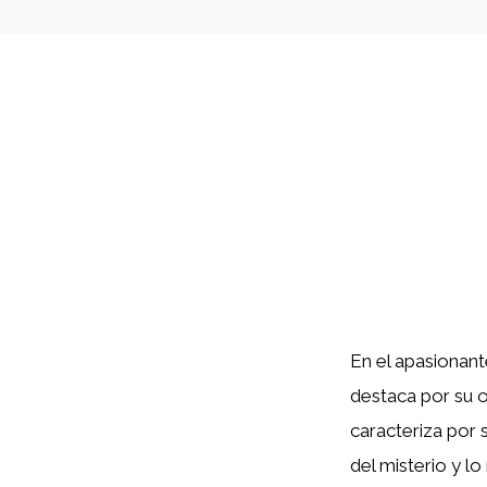
En el apasionan
destaca por su o
caracteriza por 
del misterio y l