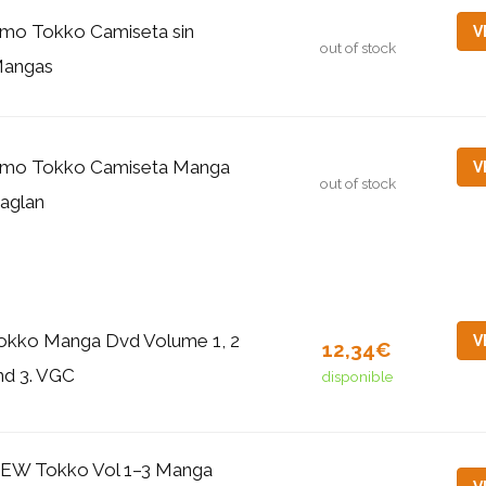
mo Tokko Camiseta sin
V
out of stock
angas
mo Tokko Camiseta Manga
V
out of stock
aglan
okko Manga Dvd Volume 1, 2
V
12,34€
nd 3. VGC
disponible
EW Tokko Vol 1–3 Manga