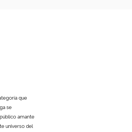
ategoría que
nga se
n público amante
te universo del