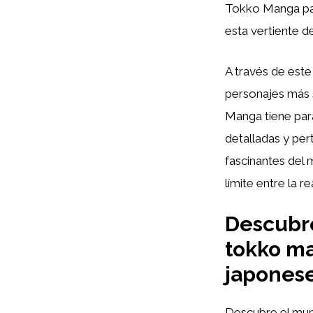
Tokko Manga par
esta vertiente d
A través de este
personajes más 
Manga tiene para
detalladas y per
fascinantes del 
límite entre la r
Descubre
tokko ma
japonese
Descubre el m