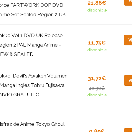
V
21,86€
orce PARTWORK OOP DVD
disponible
nime Set Sealed Region 2 UK
okko Vol 1 DVD UK Release
V
11,75€
egion 2 PAL Manga Anime -
disponible
EW & SEALED
okko: Devil's Awaken Volumen
31,72€
V
 Manga Inglés Tohru Fujisawa
42,30€
NVÍO GRATUITO
disponible
isfraz de Anime Tokyo Ghoul
9,85€