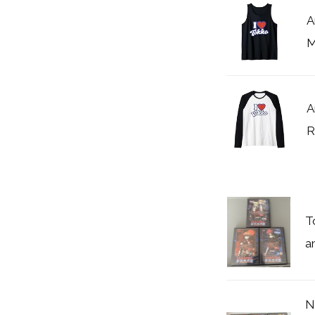
A
M
A
R
T
a
N