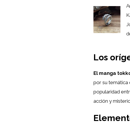
A
K
J
de
Los oríg
El manga tokk
por su temática 
popularidad entre
acción y misterio
Element