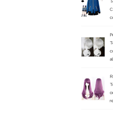
T
C
c
P
T
c
al
R
T
o
re