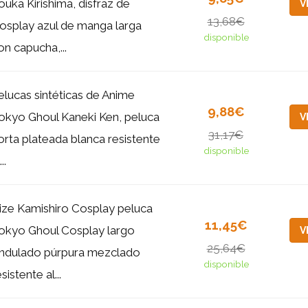
ouka Kirishima, disfraz de
V
13,68€
osplay azul de manga larga
disponible
on capucha,...
elucas sintéticas de Anime
9,88€
okyo Ghoul Kaneki Ken, peluca
V
31,17€
orta plateada blanca resistente
disponible
...
ize Kamishiro Cosplay peluca
11,45€
okyo Ghoul Cosplay largo
V
25,64€
ndulado púrpura mezclado
disponible
sistente al...