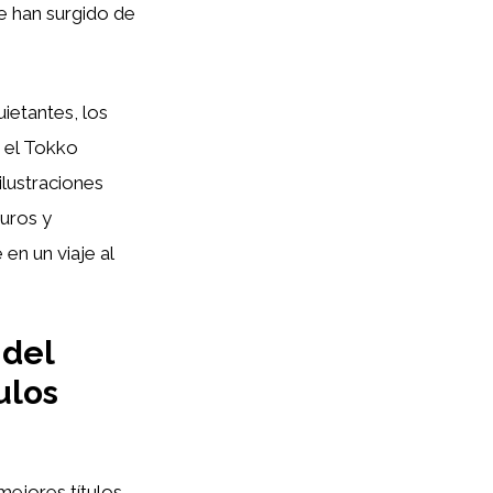
e han surgido de
uietantes, los
 el Tokko
ilustraciones
curos y
en un viaje al
 del
ulos
 mejores títulos