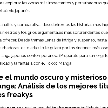
a explorar las obras más impactantes y perturbadoras qu
el cómic japonés.
 análisis y comparativa, descubriremos las historias más inq
siniestros y los giros argumentales más sorprendentes que
 ofrecer. Desde tramas llenas de intriga y suspenso, hasta 
turbadoras, este artículo te guiará por los rincones más os
manga japonés contemporáneo. ¡Prepárate para sumergirte 
ealidad y la fantasía con el Tokko Manga!
 el mundo oscuro y misterioso
nga: Análisis de los mejores tít
s freakys
undo
oscuro
y misterioso del
tokko manga
: Análisis de los