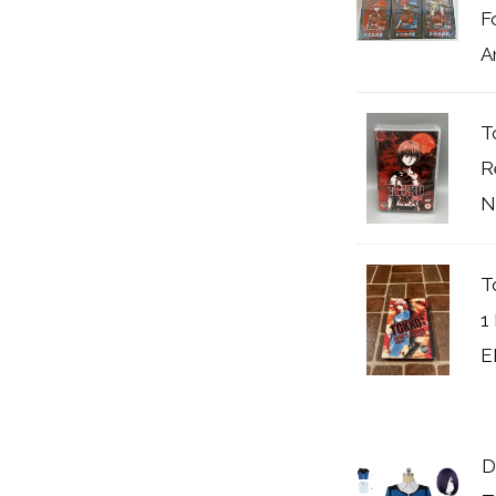
F
A
T
R
N
T
1
E
D