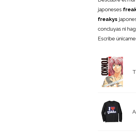
japoneses
frea
freakys
japone
concluyas ni hag
Escribe únicame
T
A