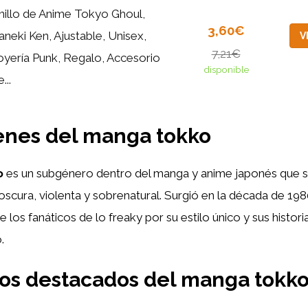
nillo de Anime Tokyo Ghoul,
3,60€
aneki Ken, Ajustable, Unisex,
V
7,21€
oyería Punk, Regalo, Accesorio
disponible
...
enes del manga tokko
o
es un subgénero dentro del manga y anime japonés que s
oscura, violenta y sobrenatural. Surgió en la década de 19
 los fanáticos de lo freaky por su estilo único y sus histori
.
os destacados del manga tokk