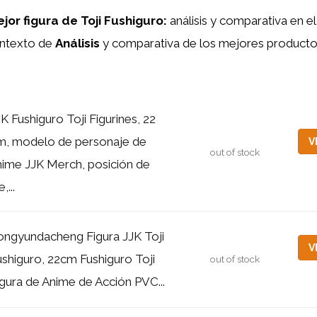
jor figura de Toji Fushiguro:
análisis y comparativa en 
ontexto de
Análisis
y comparativa de los mejores product
K Fushiguro Toji Figurines, 22
m, modelo de personaje de
V
out of stock
nime JJK Merch, posición de
e,...
ongyundacheng Figura JJK Toji
V
ushiguro, 22cm Fushiguro Toji
out of stock
igura de Anime de Acción PVC...