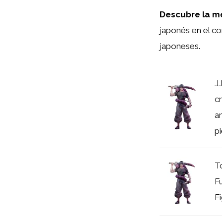
Descubre la me
japonés en el c
japoneses.
JJ
c
a
pi
T
F
F