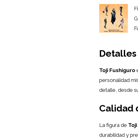
F
G
F
Detalles 
Toji Fushiguro
e
personalidad mis
detalle, desde s
Calidad 
La figura de
Toj
durabilidad y pr