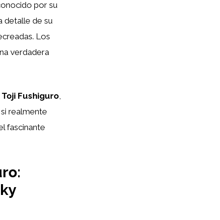
conocido por su
a detalle de su
ecreadas. Los
 una verdadera
e
Toji Fushiguro
,
 si realmente
l fascinante
ro:
aky