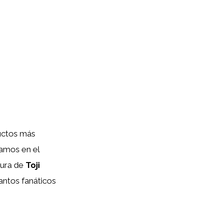
ductos más
ramos en el
gura de
Toji
tantos fanáticos