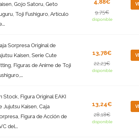
4,88€
aisen, Gojo Satoru, Geto
V
9,75€
uguru, Toji Fushiguro, Artículo
disponible
...
aja Sorpresa Original de
13,78€
ujutsu Kaisen, Serie Cute
V
22,23€
itting, Figuras de Anime de Toji
disponible
ushiguro,...
n Stock, Figura Original EAKI
13,24€
e Jujutsu Kaisen, Caja
V
28,18€
orpresa, Figura de Acción de
disponible
VC del...