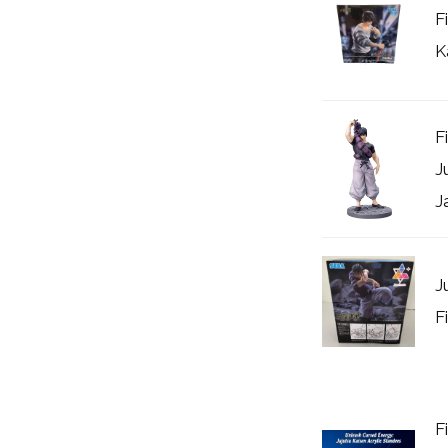
F
K
F
J
J
J
F
F