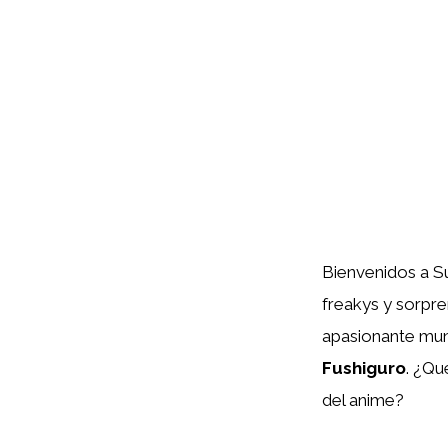
Bienvenidos a Su
freakys y sorpr
apasionante mund
Fushiguro
. ¿Qu
del anime?