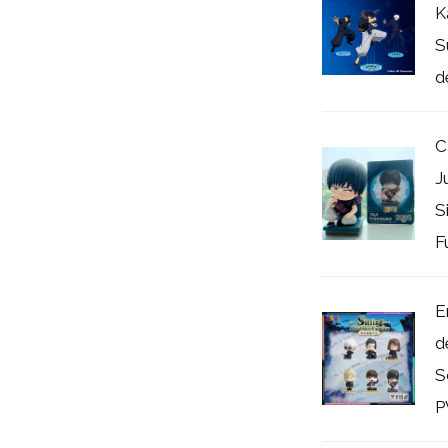
K
S
de
C
J
S
F
E
d
S
P