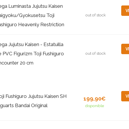
ega Luminasta Jujutsu Kaisen
V
aigyoku/Gyokusetsu Toji
out of stock
ushiguro Heavenly Restriction
ga Jujutsu Kaisen - Estatuilla
V
e PVC Figurizm Toji Fushiguro
out of stock
ncounter 20 cm
oji Fushiguro Jujutsu Kaisen SH
V
199,90€
iguarts Bandai Original
disponible