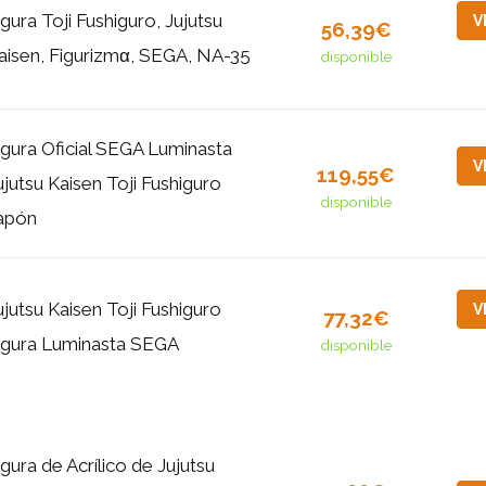
igura Toji Fushiguro, Jujutsu
V
56,39€
aisen, Figurizmα, SEGA, NA-35
disponible
igura Oficial SEGA Luminasta
V
119,55€
ujutsu Kaisen Toji Fushiguro
disponible
apón
ujutsu Kaisen Toji Fushiguro
V
77,32€
igura Luminasta SEGA
disponible
igura de Acrílico de Jujutsu