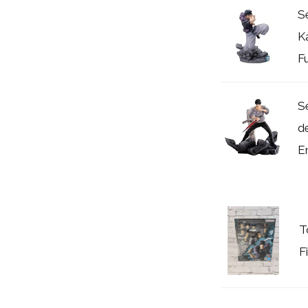
S
K
F
Se
d
E
T
F