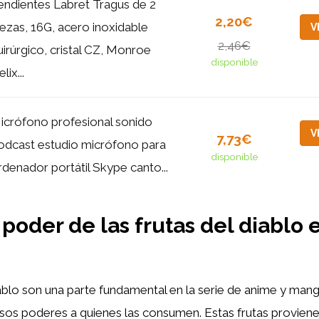
endientes Labret Tragus de 2
2,20€
iezas, 16G, acero inoxidable
V
2,46€
uirúrgico, cristal CZ, Monroe
disponible
lix...
icrófono profesional sonido
V
7,73€
odcast estudio micrófono para
disponible
rdenador portátil Skype canto...
 poder de las frutas del diablo
iablo son una parte fundamental en la serie de anime y man
sos poderes a quienes las consumen. Estas frutas proviene