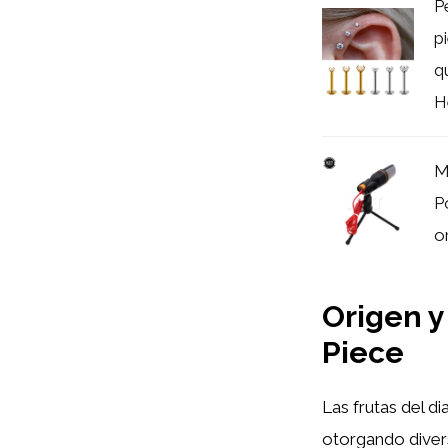
P
p
q
He
M
P
o
Origen y
Piece
Las frutas del d
otorgando diver