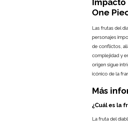
Impacto 
One Pie
Las frutas del d
personajes impor
de conflictos, al
complejidad y em
origen sigue int
icónico de la fra
Más inf
¿Cuál es la 
La fruta del dia