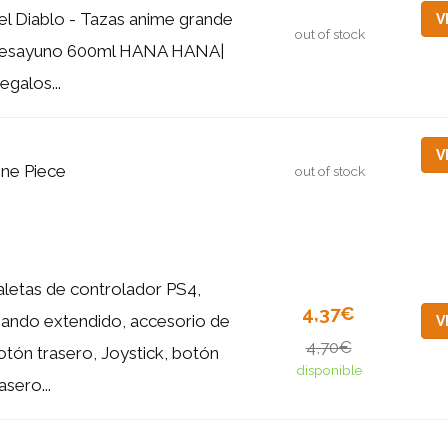
el Diablo - Tazas anime grande
V
out of stock
esayuno 600ml HANA HANA|
egalos...
V
ne Piece
out of stock
aletas de controlador PS4,
4,37€
ando extendido, accesorio de
V
4,70€
otón trasero, Joystick, botón
disponible
asero...