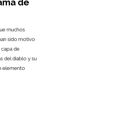
rama de
a que muchos
 han sido motivo
a capa de
s del diablo y su
un elemento