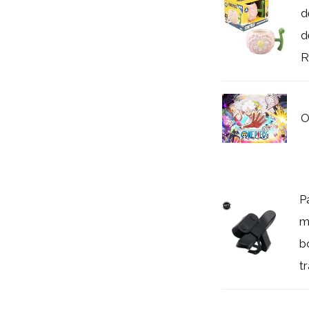
d
d
R
O
P
m
b
tr