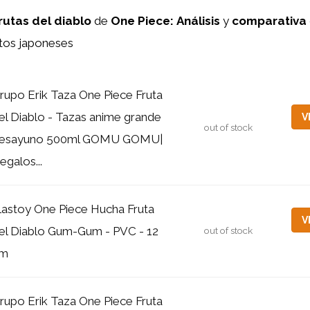
rutas del diablo
de
One Piece:
Análisis
y
comparativa
tos japoneses
rupo Erik Taza One Piece Fruta
el Diablo - Tazas anime grande
V
out of stock
esayuno 500ml GOMU GOMU|
egalos...
lastoy One Piece Hucha Fruta
V
el Diablo Gum-Gum - PVC - 12
out of stock
m
rupo Erik Taza One Piece Fruta