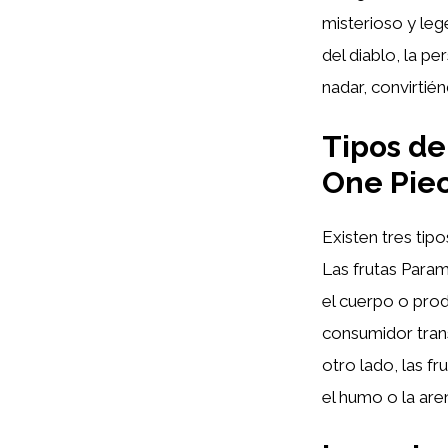
misterioso y leg
del diablo, la p
nadar, convirtié
Tipos de
One Pie
Existen tres tip
Las frutas Param
el cuerpo o prod
consumidor tran
otro lado, las f
el humo o la are