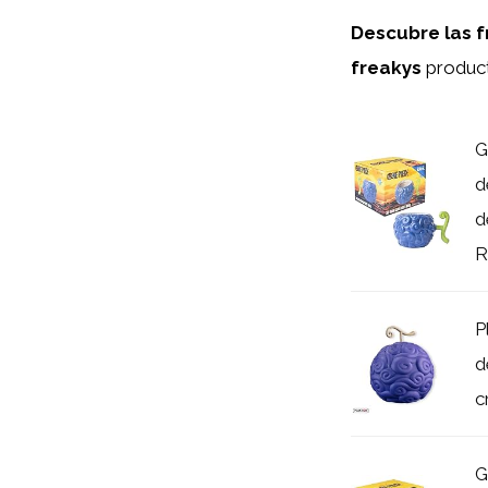
Descubre las f
freakys
produc
G
d
d
R
P
d
c
G