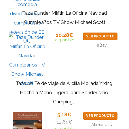
Taza Dunder Mifflin La Oficina Navidad
Cumpleaños TV Show Michael Scott
10,28€
VER PRODUCTO
disponible
eBay
Taza de Té de Viaje de Arcilla Morada Yixing,
Hecha a Mano, Ligera, para Senderismo,
Camping,...
5,18€
VER PRODUCTO
12,65€
Aliexpress
disponible