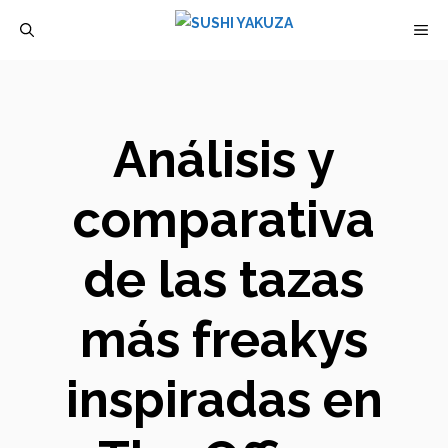
Saltar
M
al
contenido
Análisis y
comparativa
de las tazas
más freakys
inspiradas en