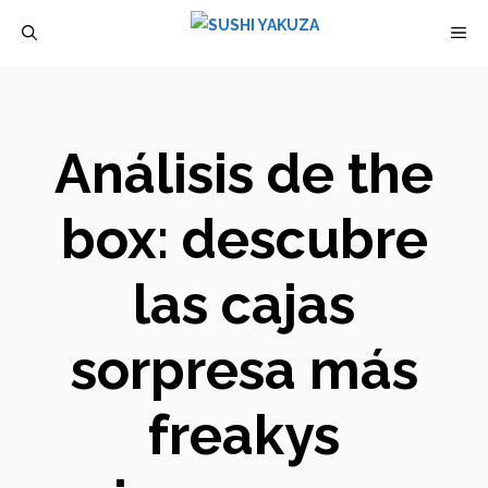
Saltar
M
al
contenido
Análisis de the
box: descubre
las cajas
sorpresa más
freakys