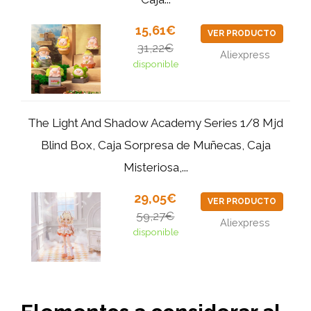
15,61€
VER PRODUCTO
31,22€
Aliexpress
disponible
The Light And Shadow Academy Series 1/8 Mjd
Blind Box, Caja Sorpresa de Muñecas, Caja
Misteriosa,...
29,05€
VER PRODUCTO
59,27€
Aliexpress
disponible