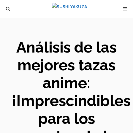
Saltar
M
al
contenido
Análisis de las
mejores tazas
anime:
¡Imprescindibles
para los