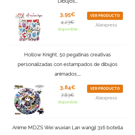
Dibujos...
3,95€
VER PRODUCTO
4,23€
Aliexpress
disponible
Hollow Knight, 50 pegatinas creativas
personalizadas con estampados de dibujos
animados,...
3,84€
VER PRODUCTO
7,83€
Aliexpress
disponible
Anime MDZS Wei wuxian Lan wangji 316 botella