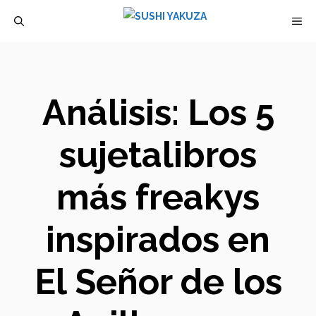
Saltar
M
al
contenido
Análisis: Los 5
sujetalibros
más freakys
inspirados en
El Señor de los