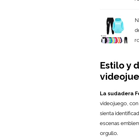
N
d
r
Estilo y
videoju
La sudadera Fo
videojuego, con 
sienta identific
escenas emblemát
orgullo.