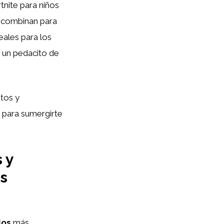
tnite para niños
e combinan para
eales para los
o un pedacito de
stos y
 para sumergirte
 y
s
los
más