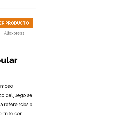
ER PRODUCTO
Aliexpress
pular
famoso
co del juego se
a referencias a
ortnite con