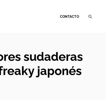
CONTACTO
jores sudaderas
 freaky japonés