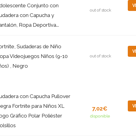
dolescente Conjunto con
V
out of stock
udadera con Capucha y
antalón, Ropa Deportiva...
ortnite, Sudaderas de Niño
V
opa Videojuegos Niños (9-10
out of stock
ños) , Negro
udadera con Capucha Pullover
egra Fortnite para Niños XL
V
7,02€
ogo Gráfico Polar Poliéster
disponible
olsillos