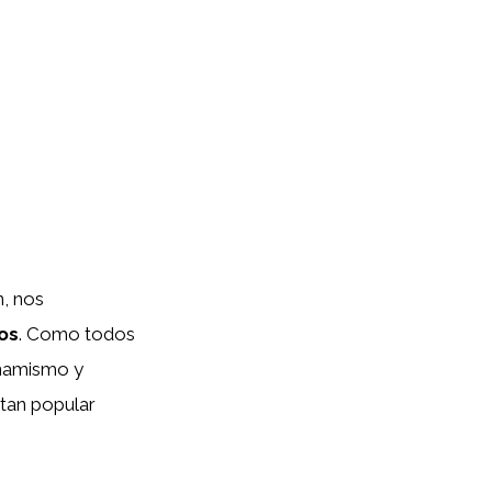
n, nos
ños
. Como todos
inamismo y
 tan popular