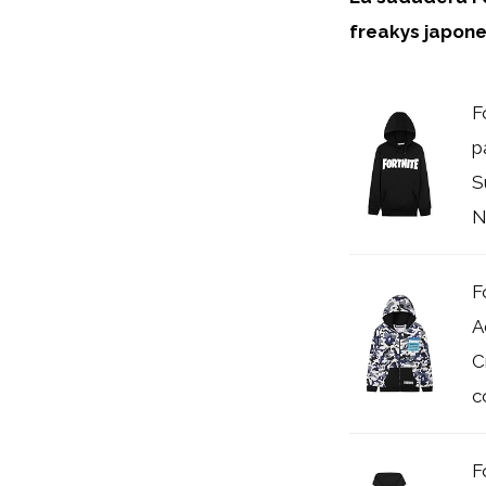
freakys
japon
F
p
S
N
F
A
C
c
F