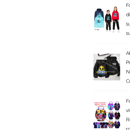
F
d
s
s
A
P
N
C
F
v
R
ro