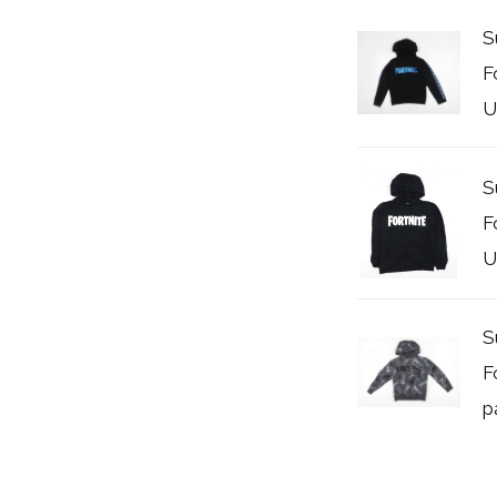
S
F
U
S
F
U
S
F
p