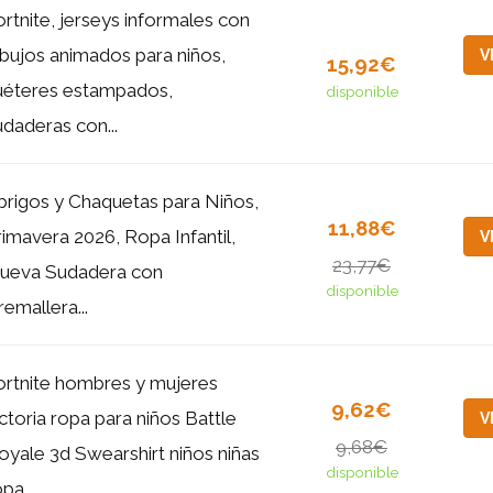
ortnite, jerseys informales con
ibujos animados para niños,
V
15,92€
uéteres estampados,
disponible
udaderas con...
brigos y Chaquetas para Niños,
11,88€
rimavera 2026, Ropa Infantil,
V
23,77€
ueva Sudadera con
disponible
remallera...
ortnite hombres y mujeres
9,62€
ictoria ropa para niños Battle
V
9,68€
oyale 3d Swearshirt niños niñas
disponible
pa...