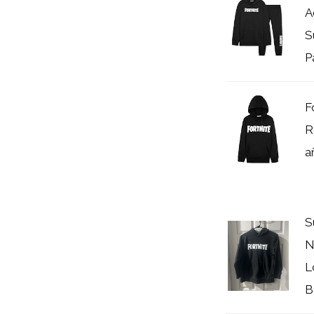
A
S
P
F
R
a
S
N
L
B