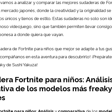
, vamos a analizar y comparar las mejores sudaderas de For
l mercado japonés, donde la creatividad y la originalidad s
s únicos y llenos de estilo. Estas sudaderas no solo son id
moso videojuego, sino que también permiten llevar consig
aponesa a donde quiera que vayan.
dadera de Fortnite para niños que mejor se adapte a tus gu
compáñanos en esta aventura para descubrirlo! ¡Prepárate
aky de Sushi Yakuza!
ra Fortnite para niños: Análisis
iva de los modelos más freaky
es
rtnite
para niños
:
Análisis
y
comparativa
de los
mode