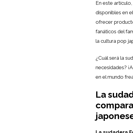
En este artículo
disponibles en e
ofrecer producto
fanáticos del fa
la cultura pop j
¿Cuál será la su
necesidades? ¡A
en el mundo fre
La sudade
comparat
japones
La sudadera Fo