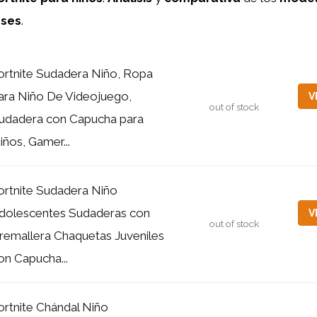
eses
.
ortnite Sudadera Niño, Ropa
ara Niño De Videojuego,
V
out of stock
udadera con Capucha para
iños, Gamer...
ortnite Sudadera Niño
dolescentes Sudaderas con
V
out of stock
remallera Chaquetas Juveniles
on Capucha...
ortnite Chándal Niño