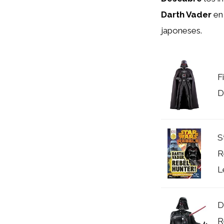
Darth Vader
en
japoneses.
F
D
S
R
L
D
R