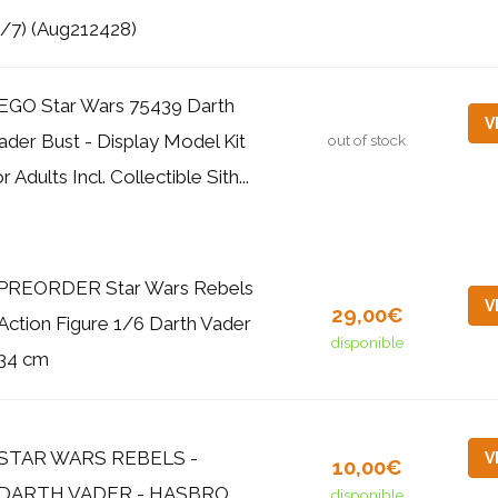
1/7) (Aug212428)
EGO Star Wars 75439 Darth
V
ader Bust - Display Model Kit
out of stock
or Adults Incl. Collectible Sith...
PREORDER Star Wars Rebels
V
29,00€
Action Figure 1/6 Darth Vader
disponible
34 cm
STAR WARS REBELS -
V
10,00€
DARTH VADER - HASBRO
disponible