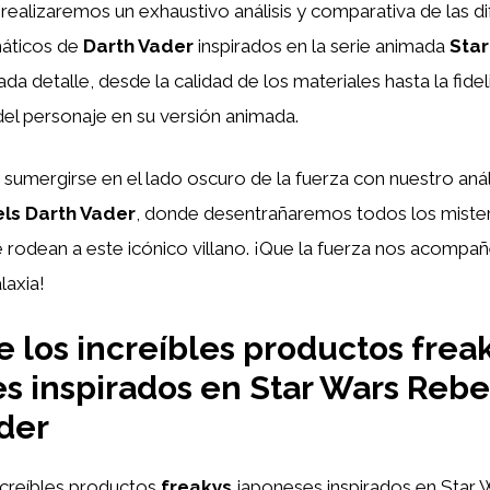
, realizaremos un exhaustivo análisis y comparativa de las di
máticos de
Darth Vader
inspirados en la serie animada
Star
a detalle, desde la calidad de los materiales hasta la fidel
el personaje en su versión animada.
sumergirse en el lado oscuro de la fuerza con nuestro anál
ls Darth Vader
, donde desentrañaremos todos los mister
 rodean a este icónico villano. ¡Que la fuerza nos acompañe
laxia!
 los increíbles productos frea
s inspirados en Star Wars Rebe
der
ncreíbles productos
freakys
japoneses inspirados en Star 