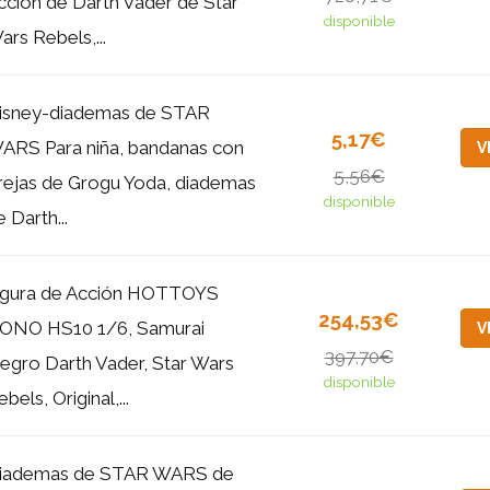
cción de Darth Vader de Star
disponible
ars Rebels,...
isney-diademas de STAR
5,17€
ARS Para niña, bandanas con
V
5,56€
rejas de Grogu Yoda, diademas
disponible
 Darth...
igura de Acción HOTTOYS
254,53€
ONO HS10 1/6, Samurai
V
397,70€
egro Darth Vader, Star Wars
disponible
bels, Original,...
iademas de STAR WARS de