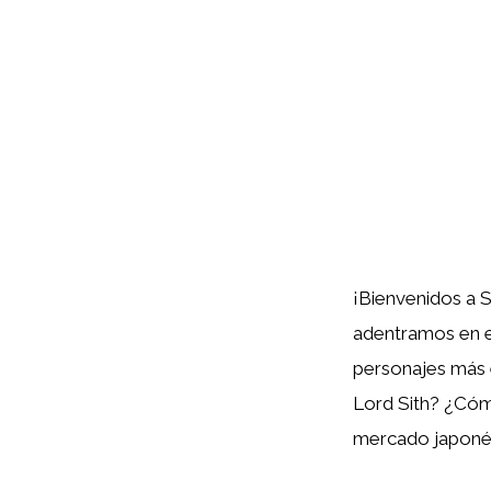
¡Bienvenidos a S
adentramos en e
personajes más 
Lord Sith? ¿Cómo
mercado japoné