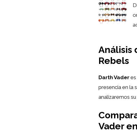
D
o
a
Análisis
Rebels
Darth Vader
es 
presencia en la 
analizaremos su 
Comparat
Vader en