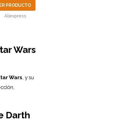
ER PRODUCTO
Aliexpress
Star Wars
tar Wars
, y su
cción,
e Darth