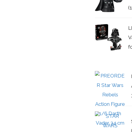
(
L
V
f