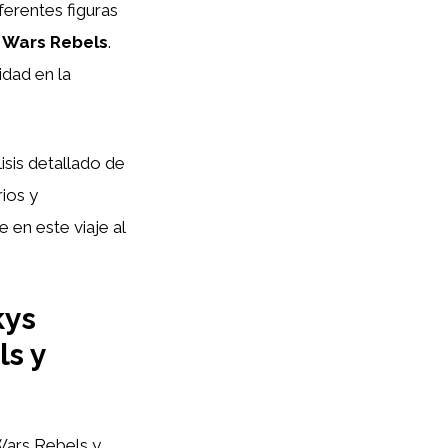
ferentes figuras
 Wars Rebels
.
idad en la
isis detallado de
ios y
 en este viaje al
kys
ls y
Wars Rebels y