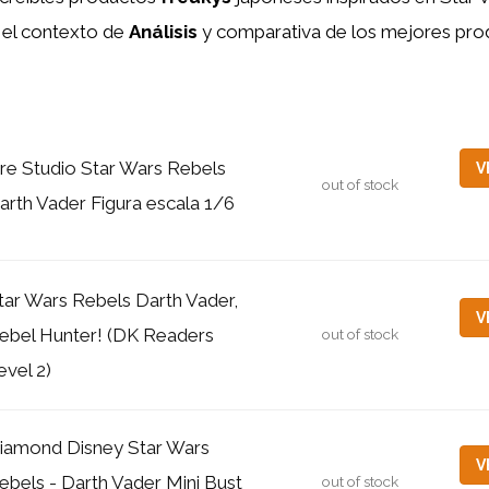
 el contexto de
Análisis
y comparativa de los mejores pro
ire Studio Star Wars Rebels
V
out of stock
arth Vader Figura escala 1/6
tar Wars Rebels Darth Vader,
V
ebel Hunter! (DK Readers
out of stock
evel 2)
iamond Disney Star Wars
V
ebels - Darth Vader Mini Bust
out of stock