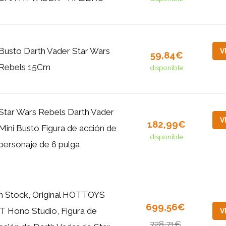
Busto Darth Vader Star Wars
V
59,84€
Rebels 15Cm
disponible
Star Wars Rebels Darth Vader
V
182,99€
Mini Busto Figura de acción de
disponible
personaje de 6 pulga
n Stock, Original HOTTOYS
699,56€
T Hono Studio, Figura de
V
728,71€