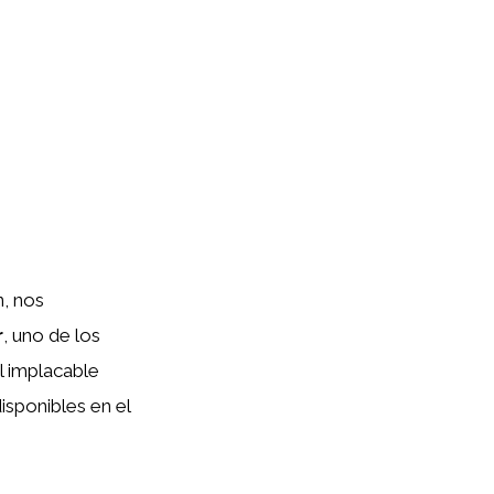
n, nos
r
, uno de los
l implacable
isponibles en el