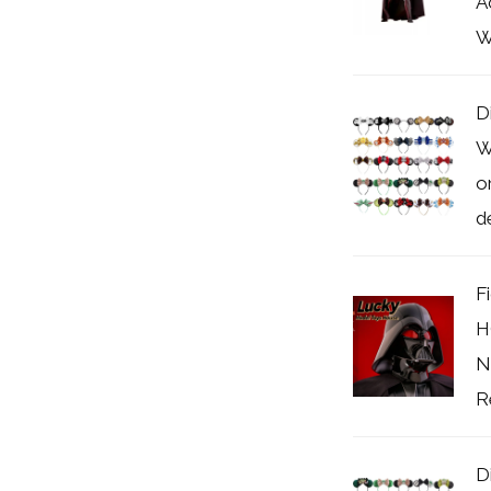
A
W
D
W
o
de
F
H
N
Re
D