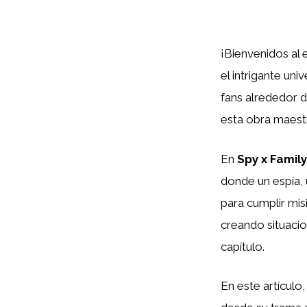
¡Bienvenidos al
el intrigante uni
fans alrededor d
esta obra maestr
En
Spy x Family
donde un espía, 
para cumplir mis
creando situaci
capítulo.
En este artícul