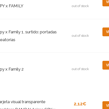
V
PY x FAMILY
out of stock
py x Family 1, surtido: portadas
V
out of stock
leatorias
V
py x Family 2
out of stock
arjeta visual transparente
2,12€
V