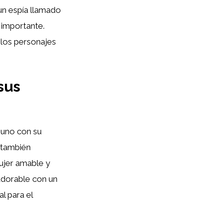
 un espía llamado
 importante.
 los personajes
sus
 uno con su
o también
ujer amable y
adorable con un
l para el