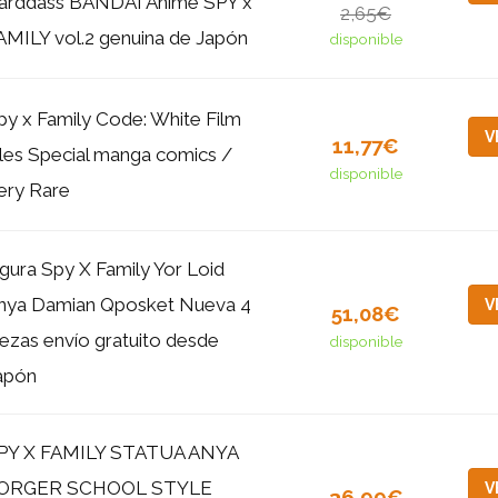
arddass BANDAI Anime SPY x
2,65€
AMILY vol.2 genuina de Japón
disponible
py x Family Code: White Film
V
11,77€
iles Special manga comics /
disponible
ery Rare
igura Spy X Family Yor Loid
nya Damian Qposket Nueva 4
V
51,08€
iezas envío gratuito desde
disponible
apón
PY X FAMILY STATUA ANYA
ORGER SCHOOL STYLE
V
36,99€