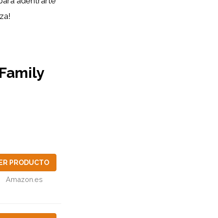
para adentrarte
za!
 Family
ER PRODUCTO
Amazon.es