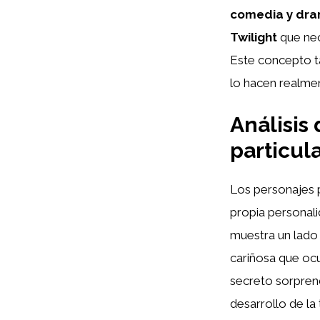
comedia y dr
Twilight
que nec
Este concepto ta
lo hacen realme
Análisis 
particul
Los personajes 
propia personali
muestra un lado
cariñosa que ocu
secreto sorprend
desarrollo de la