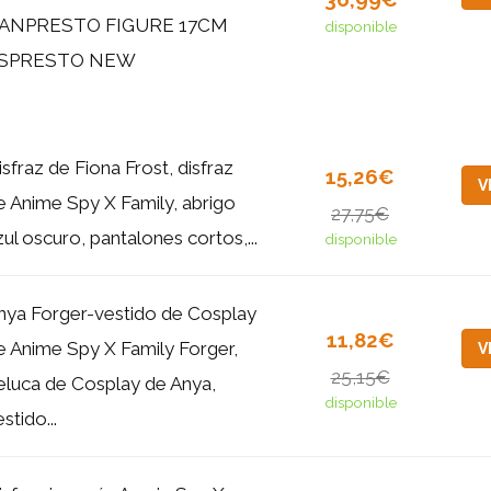
ANPRESTO FIGURE 17CM
disponible
SPRESTO NEW
isfraz de Fiona Frost, disfraz
15,26€
V
e Anime Spy X Family, abrigo
27,75€
zul oscuro, pantalones cortos,...
disponible
nya Forger-vestido de Cosplay
11,82€
e Anime Spy X Family Forger,
V
25,15€
eluca de Cosplay de Anya,
disponible
stido...