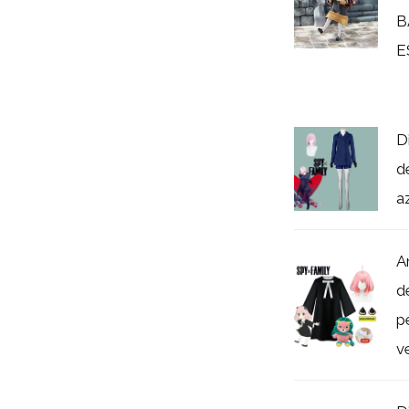
B
E
D
d
a
A
d
p
ve