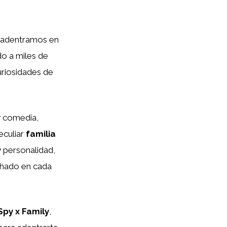
s adentramos en
do a miles de
uriosidades de
 y comedia,
eculiar
familia
y personalidad,
chado en cada
Spy x Family
,