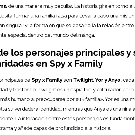
ama
de una manera muy peculiar. La historia gira en torno a
esita formar una familia falsa para llevar a cabo una misión
n singular y la forma en que se desarrolla la relación entre
nte especial dentro del mundo del manga.
de los personajes principales y 
aridades en Spy x Family
principales de
Spy x Family
son
Twilight, Yor y Anya
, cada
dad y trasfondo. Twilight es un espía frío y calculador, per
 más humano al preocuparse por su «familia». Yor es una m
lta su verdadera identidad, mientras que Anya es una niña 
ente. La interacción entre estos personajes es fundamenta
 trama y añade capas de profundidad a la historia.