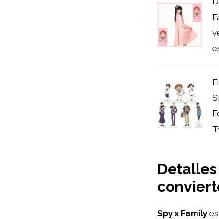
D
F
v
es
F
S
F
Tw
Detalles
convier
Spy x Family
es 