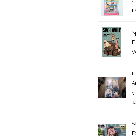
C
F
S
F
V
F
A
p
J
S
F