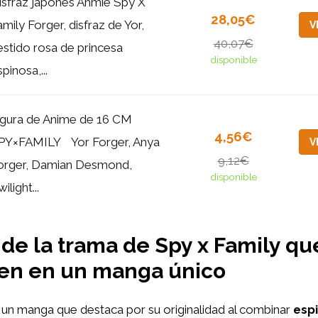
isfraz japonés Anmie Spy X
28,05€
amily Forger, disfraz de Yor,
V
40,07€
estido rosa de princesa
disponible
pinosa,...
igura de Anime de 16 CM ‌
4,56€
PY×FAMILY ‌ ‌ ‌ Yor Forger, Anya
V
9,12€
orger, Damian Desmond,
disponible
ilight...
 de la trama de Spy x Family qu
ten en un manga único
un manga que destaca por su originalidad al combinar
espi