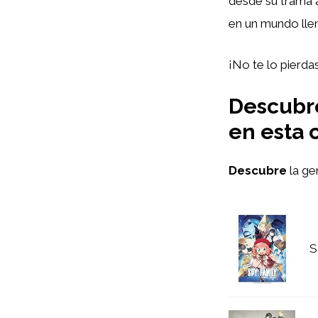
desde su trama a
en un mundo lle
¡No te lo pierda
Descubre
en esta 
Descubre
la ge
S