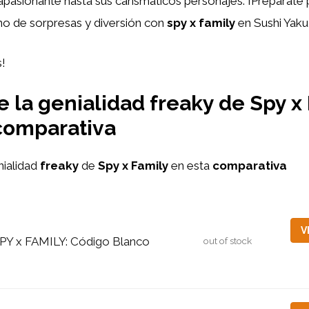
pasionante hasta sus carismáticos personajes. ¡Prepárate 
no de sorpresas y diversión con
spy x family
en Sushi Yaku
s!
 la genialidad freaky de Spy x
comparativa
nialidad
freaky
de
Spy x Family
en esta
comparativa
V
PY x FAMILY: Código Blanco
out of stock