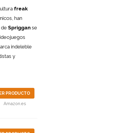
ultura
freak
nicos, han
a de
Spriggan
se
videojuegos
marca indeleble
istas y
ER PRODUCTO
Amazon.es