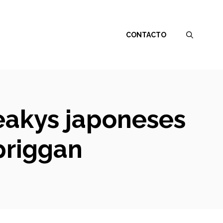
CONTACTO
reakys japoneses
priggan