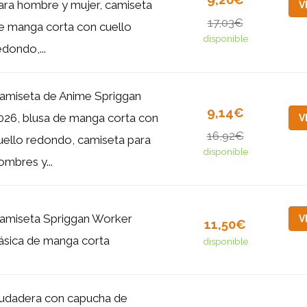
ara hombre y mujer, camiseta
V
17,03€
e manga corta con cuello
disponible
edondo,...
amiseta de Anime Spriggan
9,14€
026, blusa de manga corta con
V
16,92€
uello redondo, camiseta para
disponible
ombres y...
amiseta Spriggan Worker
V
11,50€
ásica de manga corta
disponible
udadera con capucha de