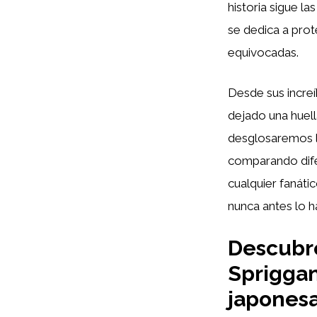
historia sigue l
se dedica a prot
equivocadas.
Desde sus incre
dejado una huell
desglosaremos l
comparando difer
cualquier fanáti
nunca antes lo 
Descubr
Spriggan
japones