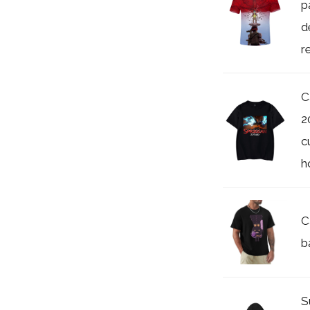
p
d
r
C
2
c
h
C
b
S