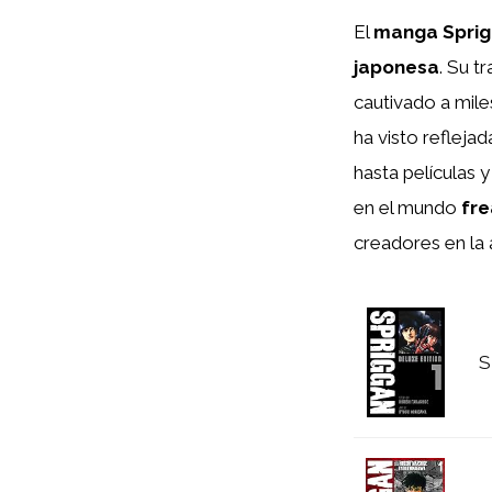
El
manga Spri
japonesa
. Su t
cautivado a mile
ha visto refleja
hasta películas 
en el mundo
fr
creadores en la 
S