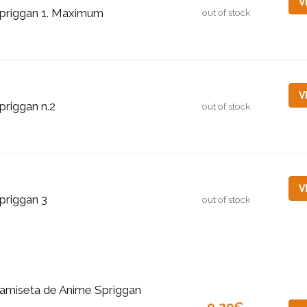
V
priggan 1. Maximum
out of stock
V
priggan n.2
out of stock
V
priggan 3
out of stock
amiseta de Anime Spriggan
9,20€