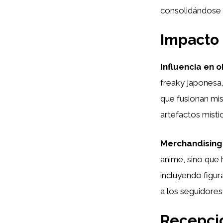
consolidándose 
Impacto 
Influencia en o
freaky japonesa,
que fusionan mis
artefactos místi
Merchandising 
anime, sino que
incluyendo figur
a los seguidore
Recepció