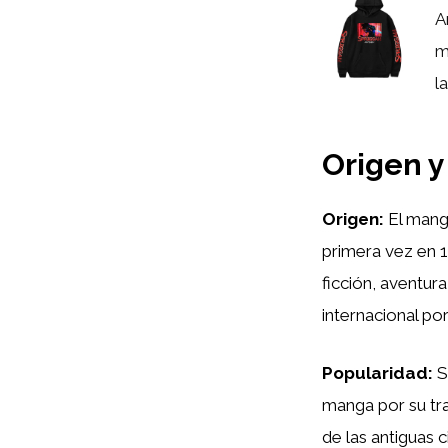
A
m
la
Origen y
Origen:
El manga
primera vez en 1
ficción, aventur
internacional po
Popularidad:
S
manga por su tra
de las antiguas 