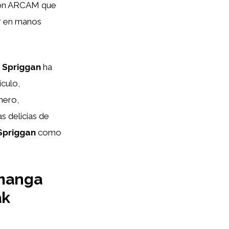
ción ARCAM que
er en manos
,
Spriggan
ha
ículo,
nero,
s delicias de
Spriggan
como
 manga
ak