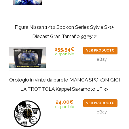
Figura Nissan 1/12 Spokon Series Sylvia S-15
Diecast Gran Tamaño 932512
255,54€
VER PRODUCTO
disponible
eBay
Orologio in vinile da parete MANGA SPOKON GIGI
LA TROTTOLA Kappei Sakamoto LP 33
24,00€
VER PRODUCTO
disponible
eBay