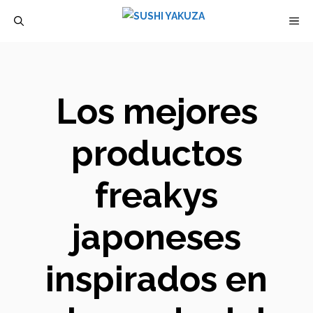
Saltar
M
al
contenido
Los mejores
productos
freakys
japoneses
inspirados en