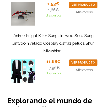
1,53€
VER PRODUCTO
1,66€
Aliexpress
disponible
Anime Knight Killer Sung Jin-woo Solo Sung
Jinwoo nivelado Cosplay disfraz peluca Shun
Mizushino...
11,68€
VER PRODUCTO
17,96€
Aliexpress
disponible
Explorando el mundo de