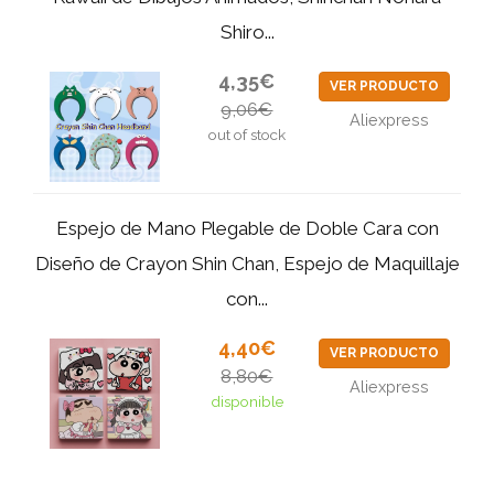
Shiro...
4,35€
VER PRODUCTO
9,06€
Aliexpress
out of stock
Espejo de Mano Plegable de Doble Cara con
Diseño de Crayon Shin Chan, Espejo de Maquillaje
con...
4,40€
VER PRODUCTO
8,80€
Aliexpress
disponible