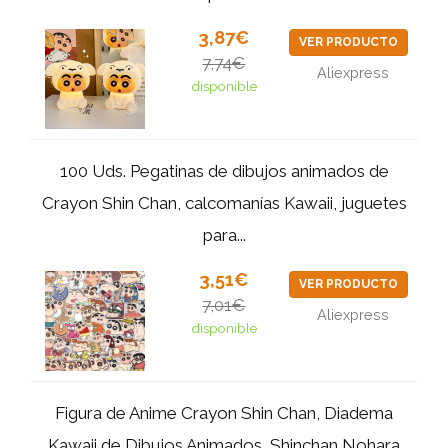
3,87€
VER PRODUCTO
7,74€
Aliexpress
disponible
100 Uds. Pegatinas de dibujos animados de
Crayon Shin Chan, calcomanías Kawaii, juguetes
para...
3,51€
VER PRODUCTO
7,01€
Aliexpress
disponible
Figura de Anime Crayon Shin Chan, Diadema
Kawaii de Dibujos Animados, Shinchan Nohara