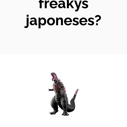
freakys
japoneses?