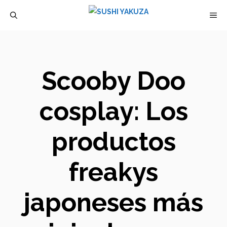
Saltar
M
al
contenido
Scooby Doo
cosplay: Los
productos
freakys
japoneses más