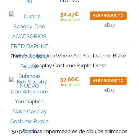
NUEVO
52,47€
VER PRODUCTO
disponible
eBay
Kids Scooby Doo Where Are You Daphne Blake
Cosplay Costume Purple Dress
37,66€
VER PRODUCTO
disponible
eBay
50 pegatinas impermeables de dibujos animados