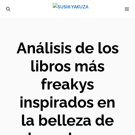
Saltar
M
al
contenido
Análisis de los
libros más
freakys
inspirados en
la belleza de