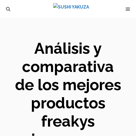
Saltar
M
al
contenido
Análisis y
comparativa
de los mejores
productos
freakys