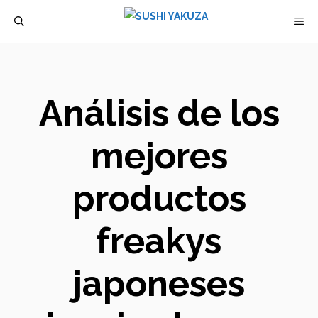
Saltar
M
al
contenido
Análisis de los
mejores
productos
freakys
japoneses