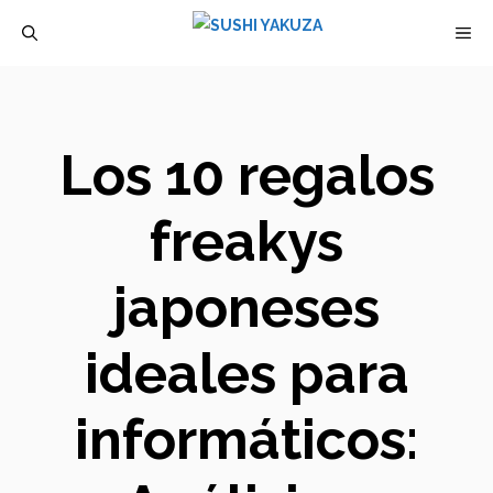
Saltar
M
al
contenido
Los 10 regalos
freakys
japoneses
ideales para
informáticos: