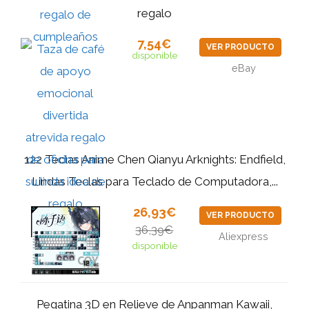
regalo
7,54€
VER PRODUCTO
disponible
eBay
122 Teclas Anime Chen Qianyu Arknights: Endfield,
Lindas Teclas para Teclado de Computadora,...
26,93€
VER PRODUCTO
36,39€
Aliexpress
disponible
Pegatina 3D en Relieve de Anpanman Kawaii,