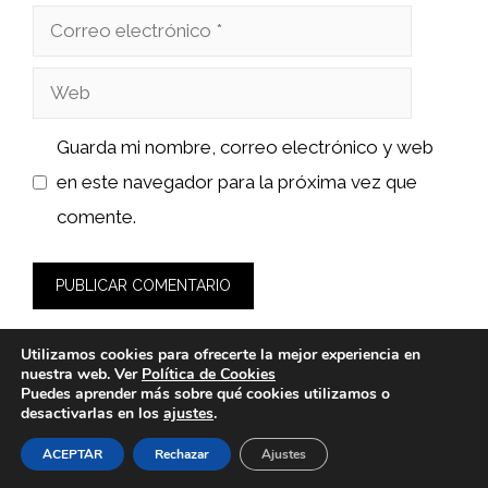
Correo
electrónico
Web
Guarda mi nombre, correo electrónico y web
en este navegador para la próxima vez que
comente.
Utilizamos cookies para ofrecerte la mejor experiencia en
nuestra web. Ver
Política de Cookies
Puedes aprender más sobre qué cookies utilizamos o
desactivarlas en los
ajustes
.
© 2026 sushiyakuza.es -
Política de Privacidad y Aviso Legal
-
Política de cookies
ACEPTAR
Rechazar
Ajustes