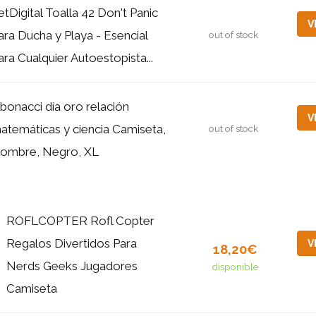
etDigital Toalla 42 Don't Panic
V
ara Ducha y Playa - Esencial
out of stock
ara Cualquier Autoestopista...
ibonacci día oro relación
V
atemáticas y ciencia Camiseta,
out of stock
ombre, Negro, XL
ROFLCOPTER Rofl Copter
Regalos Divertidos Para
V
18,20€
Nerds Geeks Jugadores
disponible
Camiseta