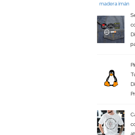
S
c
D
pa
P
T
D
P
C
c
á