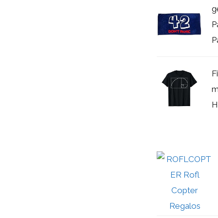
g
P
P
F
m
H