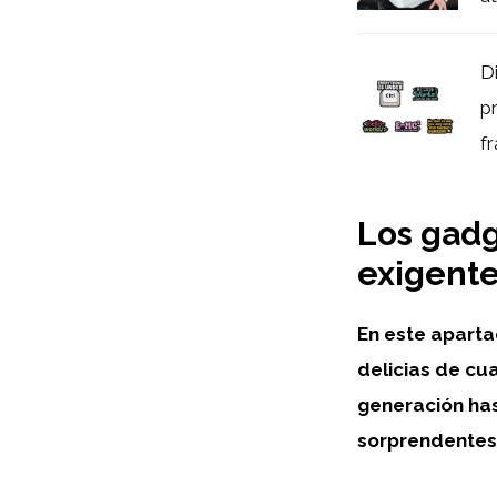
D
p
fr
Los gadg
exigent
En este aparta
delicias de cu
generación has
sorprendentes 