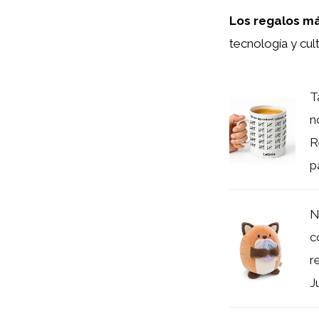
Los regalos má
tecnología y cul
T
n
R
pa
N
c
r
J