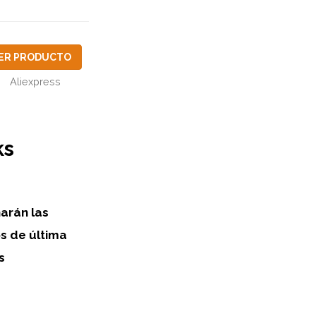
ER PRODUCTO
Aliexpress
ks
arán las
os de última
s