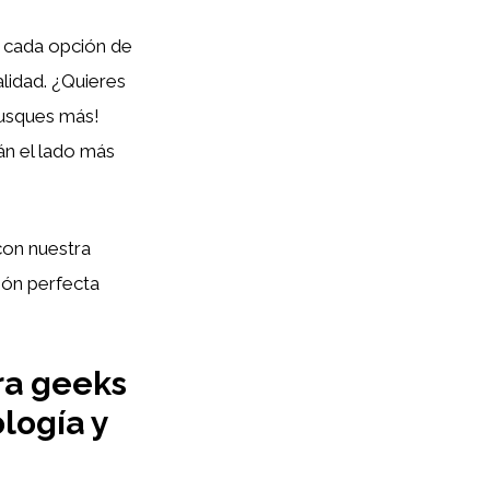
, cada opción de
alidad. ¿Quieres
busques más!
án el lado más
con nuestra
ción perfecta
ra geeks
logía y