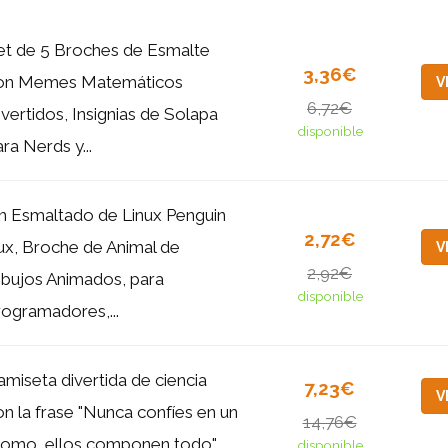
et de 5 Broches de Esmalte
3,36€
on Memes Matemáticos
V
6,72€
ivertidos, Insignias de Solapa
disponible
ra Nerds y...
in Esmaltado de Linux Penguin
2,72€
ux, Broche de Animal de
V
2,92€
ibujos Animados, para
disponible
rogramadores,...
amiseta divertida de ciencia
7,23€
V
on la frase "Nunca confíes en un
14,76€
tomo, ellos componen todo",...
disponible