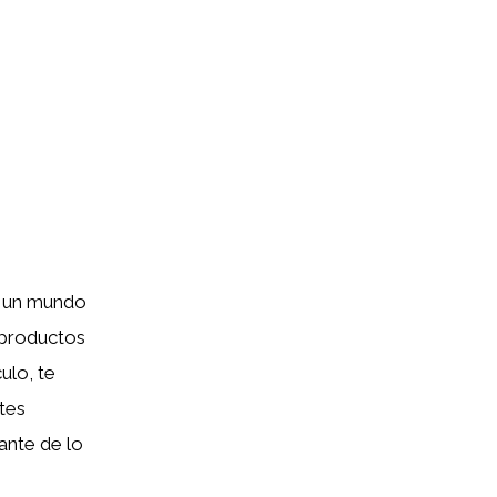
n un mundo
r productos
ulo, te
tes
ante de lo