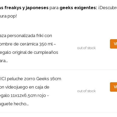
s freakys y japoneses
para
geeks exigentes:
¡Descubre
tura pop!
aza personalizada friki con
ombre de cerámica 350 ml –
V
out of stock
egalo original de cumpleaños
ra...
ICI peluche zorro Geeks 16cm
on videojuego en caja de
V
out of stock
egalo 11x12x6,5cm rojo -
uguete hecho...