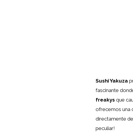
Sushi Yakuza
pr
fascinante donde
freakys
que caut
ofrecemos una c
directamente de 
peculiar!