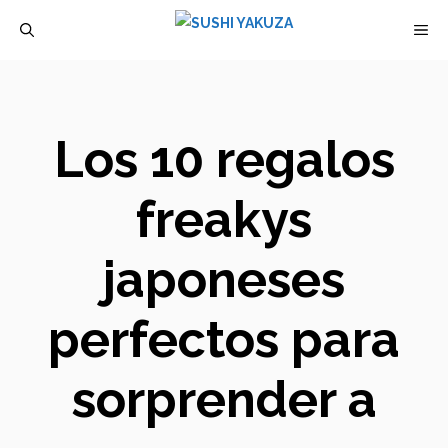
Saltar
M
al
contenido
Los 10 regalos
freakys
japoneses
perfectos para
sorprender a