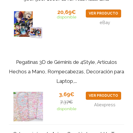
20,69€
VER PRODUCTO
disponible
eBay
Pegatinas 3D de Géminis de 4Style, Artículos
Hechos a Mano, Rompecabezas, Decoración para
Laptop,...
3,69€
VER PRODUCTO
7,37€
Aliexpress
disponible