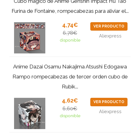
Cubo mágico de Anime Genshin Impact Hu Tao
Furina de Fontaine, rompecabezas para aliviar el...
4,74€
VER PRODUCTO
6,78€
Aliexpress
disponible
Anime Dazai Osamu Nakajima Atsushi Edogawa
Rampo rompecabezas de tercer orden cubo de
Rubik...
4,62€
VER PRODUCTO
6,60€
Aliexpress
disponible