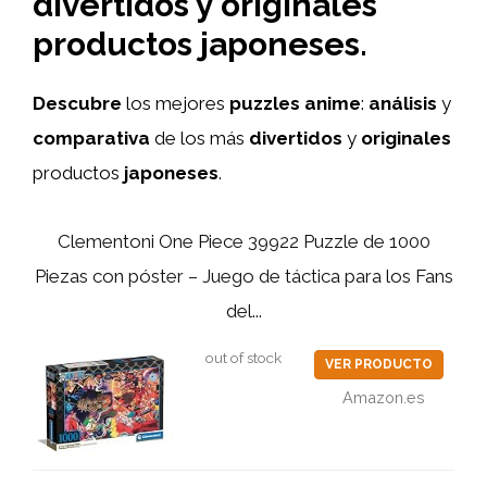
divertidos y originales
productos japoneses.
Descubre
los mejores
puzzles anime
:
análisis
y
comparativa
de los más
divertidos
y
originales
productos
japoneses
.
Clementoni One Piece 39922 Puzzle de 1000
Piezas con póster – Juego de táctica para los Fans
del...
out of stock
VER PRODUCTO
Amazon.es