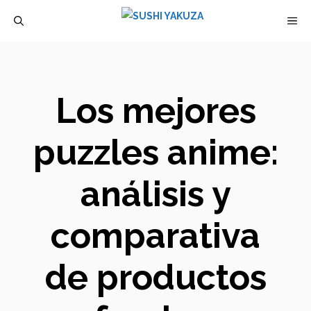
Saltar
M
al
contenido
Los mejores
puzzles anime:
análisis y
comparativa
de productos