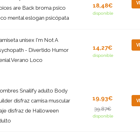
V
18,48€
oices are Back broma psico
disponible
oco mental eslogan psicópata
amiseta unisex I'm Not A
V
14,27€
sychopath - Divertido Humor
disponible
enial Verano Loco
ombres Snailify adulto Body
19,93€
uilder disfraz camisa muscular
V
39,87€
raje disfraz de Halloween
disponible
dulto