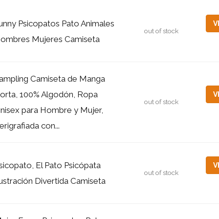
unny Psicopatos Pato Animales
V
out of stock
ombres Mujeres Camiseta
ampling Camiseta de Manga
orta, 100% Algodón, Ropa
V
out of stock
nisex para Hombre y Mujer,
erigrafiada con...
sicopato, El Pato Psicópata
V
out of stock
lustración Divertida Camiseta