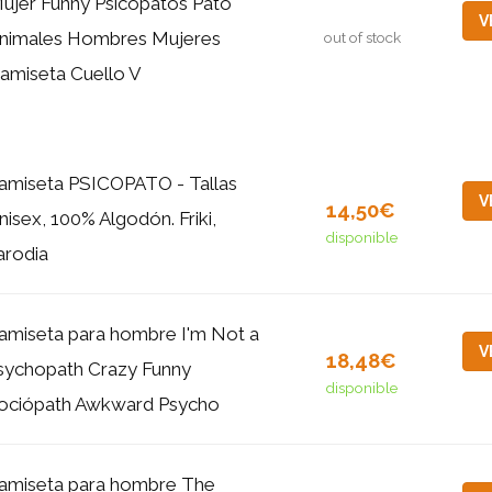
ujer Funny Psicopatos Pato
V
nimales Hombres Mujeres
out of stock
amiseta Cuello V
amiseta PSICOPATO - Tallas
V
14,50€
nisex, 100% Algodón. Friki,
disponible
arodia
amiseta para hombre I'm Not a
V
18,48€
sychopath Crazy Funny
disponible
ociópath Awkward Psycho
amiseta para hombre The