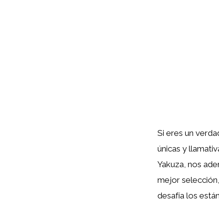
Si eres un verda
únicas y llamati
Yakuza, nos ade
mejor selección,
desafía los está