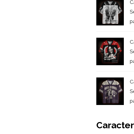
C
S
p
C
S
p
C
S
p
Caracter