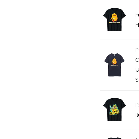
F
H
P
C
U
S
P
I