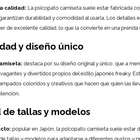
a calidad:
La psicopato camiseta suele estar fabricada co
 garantizan durabilidad y comodidad al usarla. Los detalles e
ser de excelente calidad, lo que la convierte en una prenda ú
idad y diseño único
amiseta:
destaca por su diseño original y único, que a m
agantes y divertidos propios del estilo japonés freaky. Es
ampados coloridos y creativos que hacen que quien las lle
atención.
 de tallas y modelos
ucto:
popular en Japón, la psicopato camiseta suele estar d
de tallas y modelos para adaptarse a diferentes gustos y p