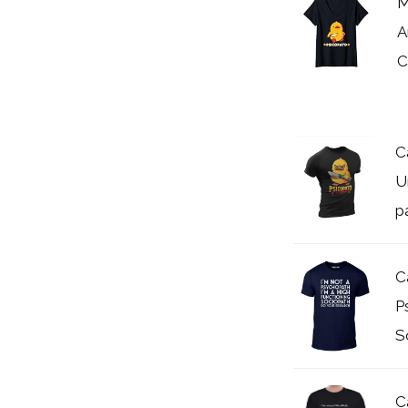
M
A
C
C
U
p
C
P
S
C