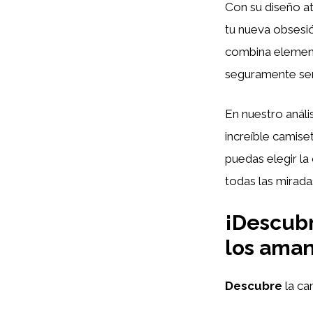
Con su diseño at
tu nueva obsesió
combina element
seguramente ser
En nuestro análi
increíble camise
puedas elegir la
todas las mirada
¡Descubr
los aman
Descubre
la ca