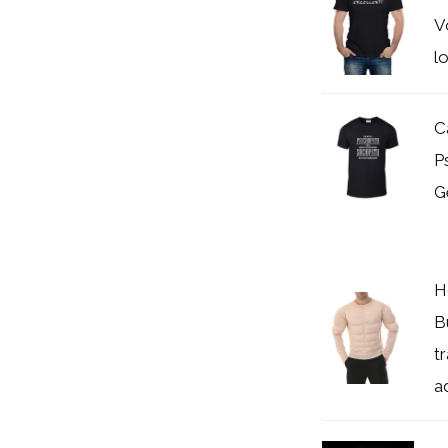
V
l
C
P
G
H
B
t
a